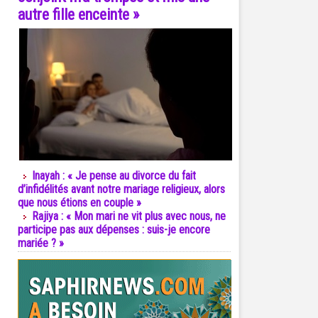
autre fille enceinte »
Inayah : « Je pense au divorce du fait
d’infidélités avant notre mariage religieux, alors
que nous étions en couple »
Rajiya : « Mon mari ne vit plus avec nous, ne
participe pas aux dépenses : suis-je encore
mariée ? »