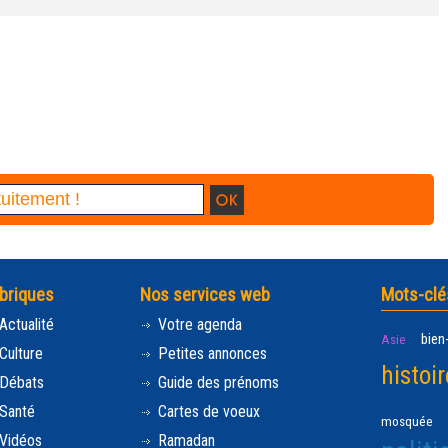
briques
Nos services web
Mots-clé
Actualité
Votre agenda
bien
Asie
Culture
Petites annonces
histoir
Débats
Guide des prénoms
Santé
Cartes de voeux
mosquée
Vidéos
Ramadan