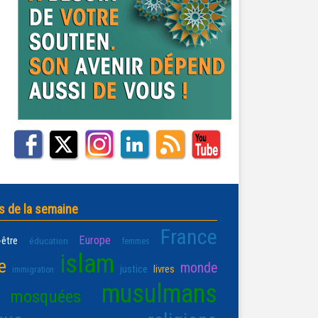
s de la semaine
France
Europe
-être
éducation
femmes
islam
e
monde
justice
livres
immigration
musulmans
mosquées