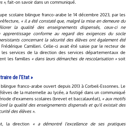
s »
, fait-on savoir dans un communiqué.
upe scolaire bilingue franco-arabe le 14 décembre 2023, par les
préfecture,
« il a été constaté que, malgré la mise en demeure du
liorer la qualité des enseignements dispensés, ceux-ci ne
n apprentissage conforme au regard des exigences du socle
rsistants concernant la sécurité des élèves ont également été
, Frédérique Camilleri. Celle-ci avait été saisie par le recteur de
c les services de la direction des services départementaux de
ent les familles
« dans leurs démarches de rescolarisation »
soit
raire de l'Etat »
bilingue franco-arabe ouvert depuis 2013 à Corbeil-Essonnes. Le
 élèves de la maternelle au lycée, a fustigé dans un communiqué
ériode d'examens scolaires (brevet et baccalauréat),
« aux motifs
ioré la qualité des enseignements dispensés et qu'il existait des
rité des élèves ».
t, la direction
« a démontré l'excellence de ses pratiques