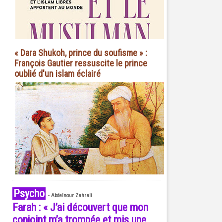
« Dara Shukoh, prince du soufisme » :
François Gautier ressuscite le prince
oublié d'un islam éclairé
Psycho
-
Abdelnour Zahrali
Farah : « J’ai découvert que mon
conjoint m’a trompée et mis une