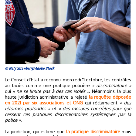
© Naty Strawberry/Adobe Stock
Le Conseil d’Etat a reconnu, mercredi 11 octobre, les contrôles
au faciès comme une pratique policière
« discriminatoire »
qui
« ne se limite pas à des cas isolés »
. Néanmoins, la plus
haute juridiction administrative a rejeté
la requête déposée
en 2021 par six associations et ONG
qui réclamaient
« des
réformes profondes »
et
« des mesures concrètes pour que
cessent ces pratiques discriminatoires systémiques par la
police »
.
La juridiction, qui estime que
la pratique discriminatoire
mais