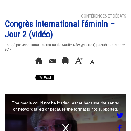
CONFÉRENCES ET DÉBATS
Congrès international féminin –
Jour 2 (vidéo)
Rédigé par Association Internationale Soufie Alâwiyya (AISA) | Jeudi 30 Octobre
2014