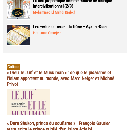
La sira prophétique comme modèle de dialogue
intercivilisationnel (2/3)
Mohammed El Mahdi Krabch
Les vertus du verset du Trône – Ayat al-Kursi
Housman Omarjee
Culture
« Dieu, le Juif et le Musulman » : ce que le judaïsme et
l'islam apportent au monde, avec Marc Neiger et Michaël
Privot
« Dara Shukoh, prince du soufisme » : François Gautier
ressuscite le prince oublié d'un islam éclairé