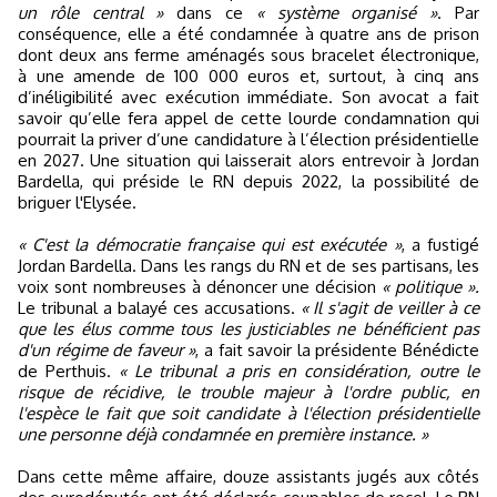
un rôle central »
dans ce
« système organisé »
. Par
conséquence, elle a été condamnée à quatre ans de prison
dont deux ans ferme aménagés sous bracelet électronique,
à une amende de 100 000 euros et, surtout, à cinq ans
d’inéligibilité avec exécution immédiate. Son avocat a fait
savoir qu’elle fera appel de cette lourde condamnation qui
pourrait la priver d’une candidature à l’élection présidentielle
en 2027. Une situation qui laisserait alors entrevoir à Jordan
Bardella, qui préside le RN depuis 2022, la possibilité de
briguer l'Elysée.
« C'est la démocratie française qui est exécutée »
, a fustigé
Jordan Bardella. Dans les rangs du RN et de ses partisans, les
voix sont nombreuses à dénoncer une décision
« politique ».
Le tribunal a balayé ces accusations.
« Il s'agit de veiller à ce
que les élus comme tous les justiciables ne bénéficient pas
d'un régime de faveur »
, a fait savoir la présidente Bénédicte
de Perthuis.
« Le tribunal a pris en considération, outre le
risque de récidive, le trouble majeur à l'ordre public, en
l'espèce le fait que soit candidate à l'élection présidentielle
une personne déjà condamnée en première instance. »
Dans cette même affaire, douze assistants jugés aux côtés