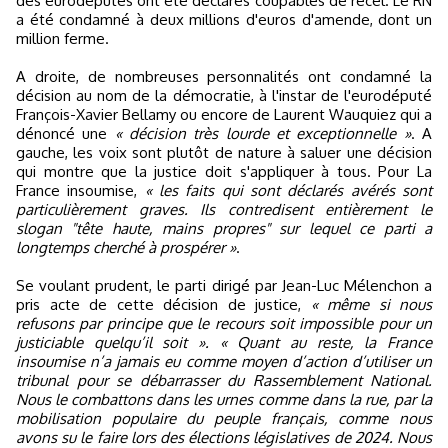
des eurodéputés ont été déclarés coupables de recel. Le RN
a été condamné à deux millions d'euros d'amende, dont un
million ferme.
A droite, de nombreuses personnalités ont condamné la
décision au nom de la démocratie, à l'instar de l'eurodéputé
François-Xavier Bellamy ou encore de Laurent Wauquiez qui a
dénoncé une
« décision très lourde et exceptionnelle »
. A
gauche, les voix sont plutôt de nature à saluer une décision
qui montre que la justice doit s'appliquer à tous. Pour La
France insoumise,
« les faits qui sont déclarés avérés sont
particulièrement graves. Ils contredisent entièrement le
slogan "tête haute, mains propres" sur lequel ce parti a
longtemps cherché à prospérer »
.
Se voulant prudent, le parti dirigé par Jean-Luc Mélenchon a
pris acte de cette décision de justice,
« même si nous
refusons par principe que le recours soit impossible pour un
justiciable quelqu’il soit ». « Quant au reste, la France
insoumise n’a jamais eu comme moyen d’action d’utiliser un
tribunal pour se débarrasser du Rassemblement National.
Nous le combattons dans les urnes comme dans la rue, par la
mobilisation populaire du peuple français, comme nous
avons su le faire lors des élections législatives de 2024. Nous