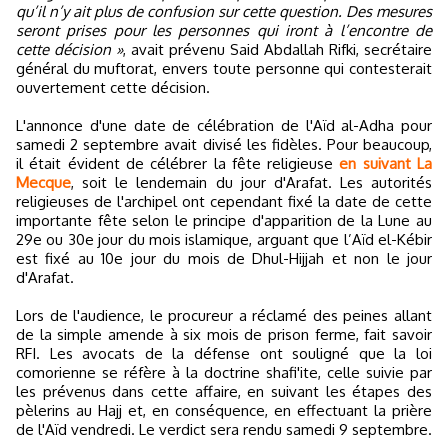
qu’il n’y ait plus de confusion sur cette question. Des mesures
seront prises pour les personnes qui iront à l’encontre de
cette décision »
, avait prévenu Said Abdallah Rifki, secrétaire
général du muftorat, envers toute personne qui contesterait
ouvertement cette décision.
L'annonce d'une date de célébration de l'Aïd al-Adha pour
samedi 2 septembre avait divisé les fidèles. Pour beaucoup,
il était évident de célébrer la fête religieuse
en suivant La
Mecque
, soit le lendemain du jour d'Arafat. Les autorités
religieuses de l'archipel ont cependant fixé la date de cette
importante fête selon le principe d'apparition de la Lune au
29e ou 30e jour du mois islamique, arguant que l’Aïd el-Kébir
est fixé au 10e jour du mois de Dhul-Hijjah et non le jour
d'Arafat.
Lors de l'audience, le procureur a réclamé des peines allant
de la simple amende à six mois de prison ferme, fait savoir
RFI. Les avocats de la défense ont souligné que la loi
comorienne se réfère à la doctrine shafi'ite, celle suivie par
les prévenus dans cette affaire, en suivant les étapes des
pèlerins au Hajj et, en conséquence, en effectuant la prière
de l'Aïd vendredi. Le verdict sera rendu samedi 9 septembre.