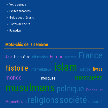
Votre agenda
Petites annonces
Guide des prénoms
Cartes de voeux
Ramadan
Mots-clés de la semaine
France
Europe
bien-être
Asie
éducation
femmes
islam
histoire
livres
interreligieux
justice
mosquées
monde
mosquée
musulmans
politique
Proche et
société
religions
Moyen-Orient
solidarité