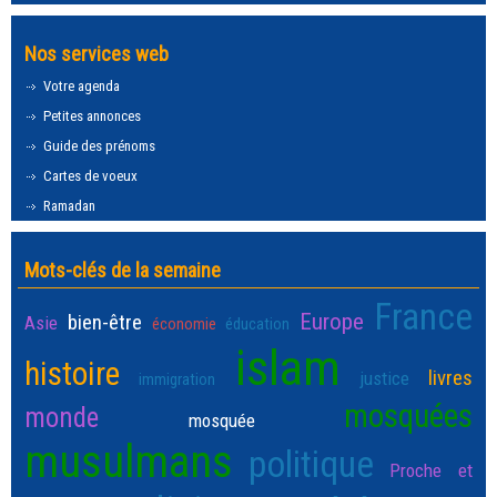
Nos services web
Votre agenda
Petites annonces
Guide des prénoms
Cartes de voeux
Ramadan
Mots-clés de la semaine
France
Europe
bien-être
Asie
économie
éducation
islam
histoire
livres
justice
immigration
mosquées
monde
mosquée
musulmans
politique
Proche et