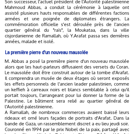
Son successeur, l'actuel président de l'Autorité palestinienne
Mahmoud Abbas, a conduit la cérémonie à laquelle ont
assisté plusieurs hauts responsables de différentes factions
armées et une poignée de diplomates étrangers. La
commémoration officielle s'est déroulée près de l'ancien
quartier général du "raïs", la Moukataa, dans la ville
cisjordanienne de Ramallah, où Y.Arafat passa ses dernières
années, malade et isolé.
La première pierre d'un nouveau mausolée
M. Abbas a posé la première pierre d'un nouveau mausolée
alors que les haut-parleurs diffusaient des versets du Coran.
Le mausolée doit être construit autour de la tombe d'Arafat.
Il comprendra un musée de deux étages où seront exposés
les effets personnels de l'ancien leader palestinien, comme
un keffieh à carreaux noirs et blancs semblable à celui qu'il
portait toujours, l'arrangeant pour lui donner la forme de la
Palestine. Le bâtiment sera relié au quartier général de
l'Autorité palestinienne.
A Ramallah, de nombreux commerces avaient baissé leurs
rideaux et orné leurs façades de portraits d'Arafat. Dans la
bande de Gaza, un rassemblement discret a eu lieu jeudi soir.
Couronné en 1994 par le prix Nobel de la paix, partagé avec