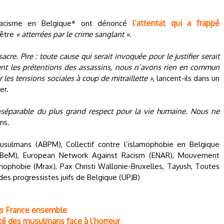
l’attentat qui a frappé
 racisme en Belgique* ont dénoncé
 être
« atterrées par le crime sanglant »
.
cre. Pire : toute cause qui serait invoquée pour le justifier serait
ent les prétentions des assassins, nous n’avons rien en commun
 les tensions sociales à coup de mitraillette »
, lancent-ils dans un
er.
inséparable du plus grand respect pour la vie humaine. Nous ne
ns.
usulmans (ABPM), Collectif contre l’islamophobie en Belgique
mBeM), European Network Against Racism (ENAR), Mouvement
énophobie (Mrax), Pax Christi Wallonie-Bruxelles, Tayush, Toutes
 des progressistes juifs de Belgique (UPJB)
ons France ensemble
té des musulmans face à l’horreur