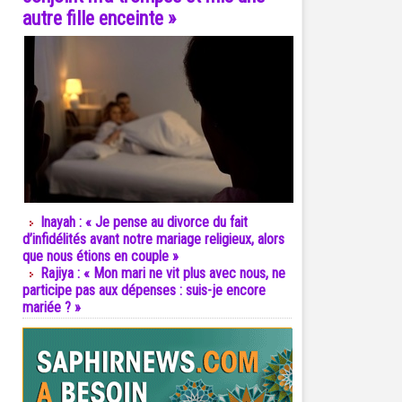
autre fille enceinte »
Inayah : « Je pense au divorce du fait
d’infidélités avant notre mariage religieux, alors
que nous étions en couple »
Rajiya : « Mon mari ne vit plus avec nous, ne
participe pas aux dépenses : suis-je encore
mariée ? »