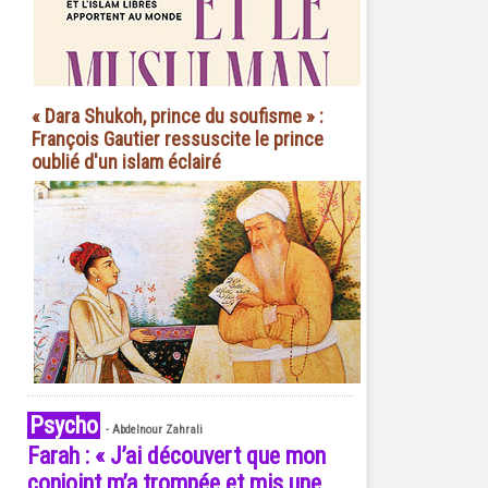
« Dara Shukoh, prince du soufisme » :
François Gautier ressuscite le prince
oublié d'un islam éclairé
Psycho
-
Abdelnour Zahrali
Farah : « J’ai découvert que mon
conjoint m’a trompée et mis une