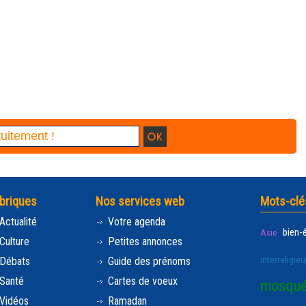
briques
Nos services web
Mots-clé
Actualité
Votre agenda
bien-
Asie
Culture
Petites annonces
interreligieu
Débats
Guide des prénoms
Santé
Cartes de voeux
mosqu
Vidéos
Ramadan