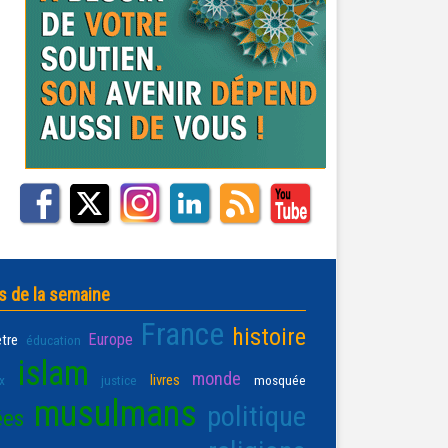
s de la semaine
France
histoire
Europe
être
éducation
islam
monde
livres
x
justice
mosquée
musulmans
politique
ées