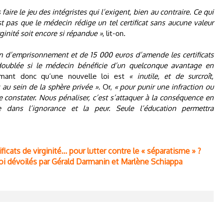
s faire le jeu des intégristes qui l’exigent, bien au contraire. Ce qui
st pas que le médecin rédige un tel certificat sans aucune valeur
rginité soit encore si répandue »
, lit-on.
an d’emprisonnement et de 15 000 euros d’amende les certificats
doublée si le médecin bénéficie d’un quelconque avantage en
timant donc qu’une nouvelle loi est
« inutile, et de surcroît,
s au sein de la sphère privée ».
Or,
« pour punir une infraction ou
 le constater. Nous pénaliser, c’est s’attaquer à la conséquence en
ne dans l’ignorance et la peur. Seule l’éducation permettra
icats de virginité... pour lutter contre le « séparatisme » ?
loi dévoilés par Gérald Darmanin et Marlène Schiappa