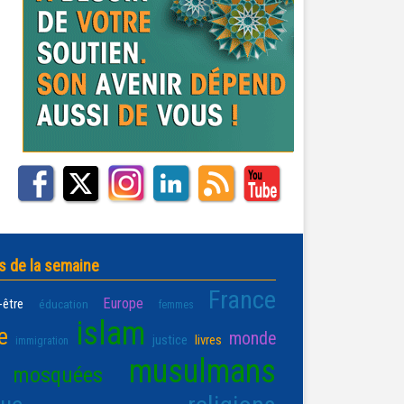
s de la semaine
France
Europe
-être
éducation
femmes
islam
e
monde
justice
livres
immigration
musulmans
mosquées