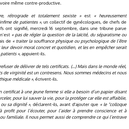
e, voire même contre-productive.
re, rétrograde et totalement sexiste »
est
« heureusement
nfime de patientes »
, un collectif de gynécologues, de chefs de
ifs ont signifié, mercredi 16 septembre, dans une tribune parue
 n’est
« pas de régler la question de la laïcité, du séparatisme ou
is de
« traiter la souffrance physique ou psychologique de l’être
t leur devoir moral concret et quotidien, et les en empêcher serait
 patients »
, appuient-ils.
efuser de délivrer de tels certificats. (…) Mais dans le monde réel,
cats de virginité est un contresens. Nous sommes médecins et nous
thique médicale »
, écrivent-ils.
n certificat à une jeune femme si elle a besoin d’un papier disant
celer, pour lui sauver la vie, pour la protéger car elle est affaiblie,
ou sa dignité »
, déclarent-ils, avant d'ajouter que
« le "colloque
à profit pour l’écouter, pour l’aider à prendre conscience et à
ou familiale. Il nous permet aussi de comprendre ce qui l’entrave