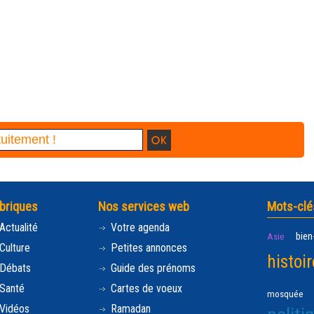
briques
Nos services web
Mots-clé
Actualité
Votre agenda
bien
Asie
Culture
Petites annonces
histoir
Débats
Guide des prénoms
Santé
Cartes de voeux
mosquée
Vidéos
Ramadan