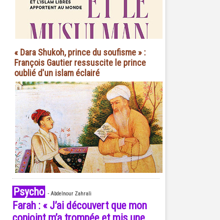
« Dara Shukoh, prince du soufisme » :
François Gautier ressuscite le prince
oublié d'un islam éclairé
Psycho
-
Abdelnour Zahrali
Farah : « J’ai découvert que mon
conjoint m’a trompée et mis une