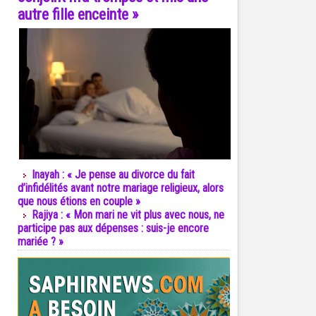
autre fille enceinte »
Inayah : « Je pense au divorce du fait
d’infidélités avant notre mariage religieux, alors
que nous étions en couple »
Rajiya : « Mon mari ne vit plus avec nous, ne
participe pas aux dépenses : suis-je encore
mariée ? »