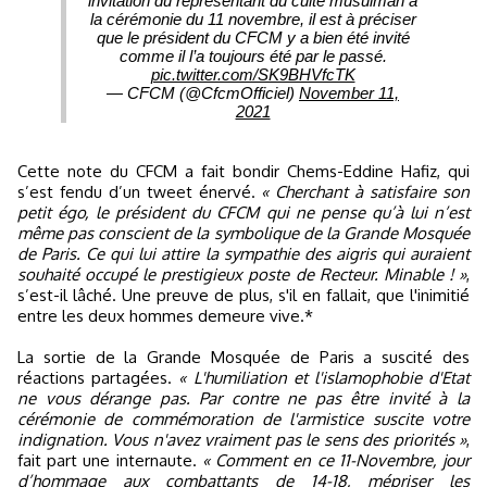
invitation du représentant du culte musulman à
la cérémonie du 11 novembre, il est à préciser
que le président du CFCM y a bien été invité
comme il l’a toujours été par le passé.
pic.twitter.com/SK9BHVfcTK
— CFCM (@CfcmOfficiel)
November 11,
2021
Cette note du CFCM a fait bondir Chems-Eddine Hafiz, qui
s’est fendu d’un tweet énervé.
« Cherchant à satisfaire son
petit égo, le président du CFCM qui ne pense qu’à lui n’est
même pas conscient de la symbolique de la Grande Mosquée
de Paris. Ce qui lui attire la sympathie des aigris qui auraient
souhaité occupé le prestigieux poste de Recteur. Minable ! »
,
s’est-il lâché. Une preuve de plus, s'il en fallait, que l'inimitié
entre les deux hommes demeure vive.*
La sortie de la Grande Mosquée de Paris a suscité des
réactions partagées.
« L'humiliation et l'islamophobie d'Etat
ne vous dérange pas. Par contre ne pas être invité à la
cérémonie de commémoration de l'armistice suscite votre
indignation. Vous n'avez vraiment pas le sens des priorités »
,
fait part une internaute.
« Comment en ce 11-Novembre, jour
d’hommage aux combattants de 14-18, mépriser les