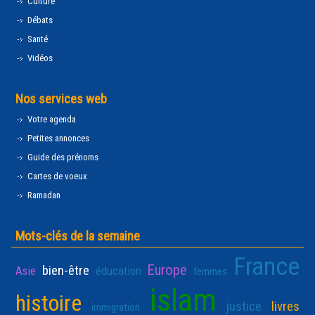
Culture
Débats
Santé
Vidéos
Nos services web
Votre agenda
Petites annonces
Guide des prénoms
Cartes de voeux
Ramadan
Mots-clés de la semaine
France
Europe
bien-être
Asie
éducation
femmes
islam
histoire
justice
livres
immigration