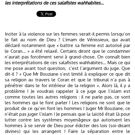
les interprétations de ces salafistes wahhabites…
Inciter à la violence sur les femmes serait-il permis lorsqu’on
le fait au nom de Dieu ? L’imam de Vénissieux, qui avait
déclaré notamment que « battre sa femme est autorisé par
le Coran… » a été relaxé. Certains diront que le condamner
n’aurait pas forcément servi à grand-chose. On connaît bien
les interprétations de ces salafistes wahhabites… Mais ce qui
me pose avant tout question,
c’est l’argument du juge. Que
dit-il ? « Que Mr Bouziane s’est limité à expliquer ce que dit
sa religion au travers le Coran et que le tribunal n’a pas à
pénétrer dans le for intérieur de la religion ». Alors là, il y a
problème ! Je voudrais rappeler à ce juge que l’islam est
comme toutes les autres religions : il ne parle pas, ce sont
les hommes qui le font parler ! Les religions ne sont que le
produit de ce qu’en font les hommes ! Juger Mr Bouziane, ce
n’était pas juger l’islam ! Je pensais que la laïcité était là pour
lutter contre les systèmes moyenâgeux qui autorisent les
hommes à se servir de Dieu pour édicter des lois (soi-disant
divines) qui les arrangent ! Faire la séparation entre le