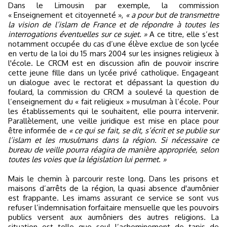
Dans le Limousin par exemple, la commission
« Enseignement et citoyenneté »,
« a pour but de transmettre
la vision de l’islam de France et de répondre à toutes les
interrogations éventuelles sur ce sujet. »
A ce titre, elle s’est
notamment occupée du cas d’une élève exclue de son lycée
en vertu de la loi du 15 mars 2004 sur les insignes religieux à
l'école. Le CRCM est en discussion afin de pouvoir inscrire
cette jeune fille dans un lycée privé catholique. Engageant
un dialogue avec le rectorat et dépassant la question du
foulard, la commission du CRCM a soulevé la question de
l’enseignement du « fait religieux » musulman à l’école. Pour
les établissements qui le souhaitent, elle pourra intervenir.
Parallèlement, une veille juridique est mise en place pour
être informée de
« ce qui se fait, se dit, s’écrit et se publie sur
l’islam et les musulmans dans la région. Si nécessaire ce
bureau de veille pourra réagira de manière appropriée, selon
toutes les voies que la législation lui permet. »
Mais le chemin à parcourir reste long. Dans les prisons et
maisons d’arrêts de la région, la quasi absence d'aumônier
est frappante. Les imams assurant ce service se sont vus
refuser l’indemnisation forfaitaire mensuelle que les pouvoirs
publics versent aux aumôniers des autres religions. La
situation est telle que seul l’acheminement de tapis de