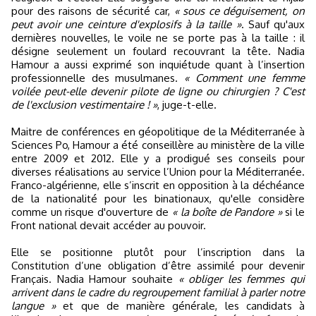
pour des raisons de sécurité car,
« sous ce déguisement, on
peut avoir une ceinture d'explosifs à la taille »
. Sauf qu'aux
dernières nouvelles, le voile ne se porte pas à la taille : il
désigne seulement un foulard recouvrant la tête. Nadia
Hamour a aussi exprimé son inquiétude quant à l’insertion
professionnelle des musulmanes.
« Comment une femme
voilée peut-elle devenir pilote de ligne ou chirurgien ? C'est
de l'exclusion vestimentaire ! »
, juge-t-elle.
Maitre de conférences en géopolitique de la Méditerranée à
Sciences Po, Hamour a été conseillère au ministère de la ville
entre 2009 et 2012. Elle y a prodigué ses conseils pour
diverses réalisations au service l’Union pour la Méditerranée.
Franco-algérienne, elle s’inscrit en opposition à la déchéance
de la nationalité pour les binationaux, qu'elle considère
comme un risque d'ouverture de
« la boîte de Pandore »
si le
Front national devait accéder au pouvoir.
Elle se positionne plutôt pour l’inscription dans la
Constitution d’une obligation d’être assimilé pour devenir
Français. Nadia Hamour souhaite
« obliger les femmes qui
arrivent dans le cadre du regroupement familial à parler notre
langue »
et que de manière générale, les candidats à