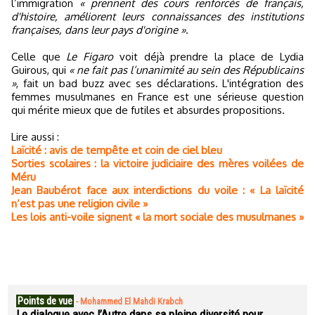
l’immigration
« prennent des cours renforcés de français,
d'histoire, améliorent leurs connaissances des institutions
françaises, dans leur pays d'origine »
.
Celle que
Le Figaro
voit déjà prendre la place de Lydia
Guirous, qui
« ne fait pas l’unanimité au sein des Républicains
»
, fait un bad buzz avec ses déclarations. L'intégration des
femmes musulmanes en France est une sérieuse question
qui mérite mieux que de futiles et absurdes propositions.
Lire aussi :
Laïcité : avis de tempête et coin de ciel bleu
Sorties scolaires : la victoire judiciaire des mères voilées de
Méru
Jean Baubérot face aux interdictions du voile : « La laïcité
n’est pas une religion civile »
Les lois anti-voile signent « la mort sociale des musulmanes »
Points de vue
-
Mohammed El Mahdi Krabch
Le dialogue avec l’Autre dans sa pleine diversité pour