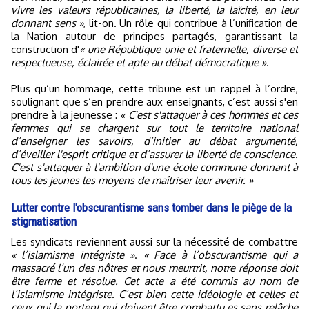
vivre les valeurs républicaines, la liberté, la laïcité, en leur
donnant sens »
, lit-on. Un rôle qui contribue à l’unification de
la Nation autour de principes partagés, garantissant la
construction d'
« une République unie et fraternelle, diverse et
respectueuse, éclairée et apte au débat démocratique »
.
Plus qu’un hommage, cette tribune est un rappel à l’ordre,
soulignant que s’en prendre aux enseignants, c’est aussi s'en
prendre à la jeunesse :
« C'est s'attaquer à ces hommes et ces
femmes qui se chargent sur tout le territoire national
d’enseigner les savoirs, d’initier au débat argumenté,
d’éveiller l'esprit critique et d’assurer la liberté de conscience.
C'est s'attaquer à l'ambition d'une école commune donnant à
tous les jeunes les moyens de maîtriser leur avenir. »
Lutter contre l'obscurantisme sans tomber dans le piège de la
stigmatisation
Les syndicats reviennent aussi sur la nécessité de combattre
« l’islamisme intégriste »
.
« Face à l’obscurantisme qui a
massacré l’un des nôtres et nous meurtrit, notre réponse doit
être ferme et résolue. Cet acte a été commis au nom de
l’islamisme intégriste. C’est bien cette idéologie et celles et
ceux qui la portent qui doivent être combattu.es sans relâche