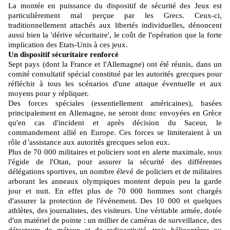
La montée en puissance du dispositif de sécurité des Jeux est
particulièrement mal perçue par les Grecs. Ceux-ci,
traditionnellement attachés aux libertés individuelles, dénoncent
aussi bien la 'dérive sécuritaire', le coût de l'opération que la forte
implication des Etats-Unis à ces jeux.
Un dispositif sécuritaire renforcé
Sept pays (dont la France et l'Allemagne) ont été réunis, dans un
comité consultatif spécial constitué par les autorités grecques pour
réfléchir à tous les scénarios d'une attaque éventuelle et aux
moyens pour y répliquer.
Des forces spéciales (essentiellement américaines), basées
principalement en Allemagne, ne seront donc envoyées en Grèce
qu'en cas d'incident et après décision du Saceur, le
commandement allié en Europe. Ces forces se limiteraient à un
rôle d
’
assistance aux autorités grecques selon eux.
Plus de 70 000 militaires et policiers sont en alerte maximale, sous
l'égide de l'Otan, pour assurer la sécurité des différentes
délégations sportives, un nombre élevé de policiers et de militaires
arborant les anneaux olympiques montent depuis peu la garde
jour et nuit. En effet plus de 70 000 hommes sont chargés
d'assurer la protection de l'événement. Des 10 000 et quelques
athlètes, des journalistes, des visiteurs. Une véritable armée, dotée
d'un matériel de pointe : un millier de caméras de surveillance, des