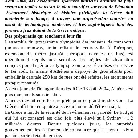
Août 2004, des délégations sportives plusieurs dizaines de pays
seront au rendez-vous sur le plan sportif et sur celui de l’émotion
.Evènement historique et histoire privilégiée la Grèce doit
maintenir son image, à travers une organisation monstre en
usant de technologies modernes et très sophistiquées loin des
premiers jeux datant de la Grèce antique.
Des préparatifs qui touchent à leur fin
L'ensemble du programme olympique des moyens de transports
(nouveau tramway, train reliant le centre-ville à l'aéroport,
extension du métro jusqu'à l'aéroport, navettes de bus) est
opérationnel depuis une semaine. Les règles de circulation
conçues pour la période olympique ont aussi été mises en service
le 1er août, la mairie d'Athènes a déployé de gros efforts pour
embellir la capitale 250 km de rues ont été refaites, les monuments
presque restaurés.
A deux jours de l'inauguration des JO le 13 août 2004, Athènes est
plus que jamais sous tension.
Athènes devrait en effet être prête pour ce grand rendez-vous. La
Grèce a dû faire en quatre ans ce qui aurait dû l'être en sept.
La Grèce a fait de la sécurité de l'événement sa priorité. Le budget
qui lui est consacré est cinq fois plus élevé qu'à Sydney : 1,2
milliards d'euros. Depuis quelques jours, les autorités
gouvernementales s'efforcent de convaincre que le pays ne vivra
pas une sorte d'état de guerre.