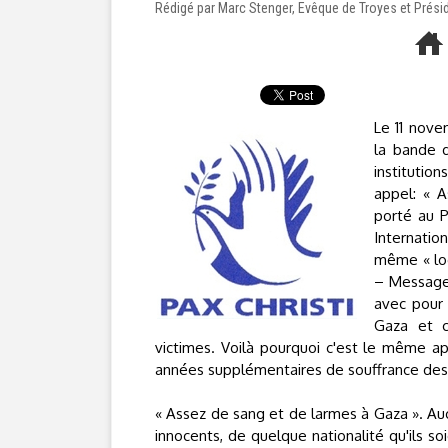
Rédigé par Marc Stenger, Evêque de Troyes et Préside
Le 11 nove
la bande d
institution
appel: « 
porté au P
Internation
même « log
– Message 
avec pour 
Gaza et c
victimes. Voilà pourquoi c'est le même a
années supplémentaires de souffrance des 
« Assez de sang et de larmes à Gaza ». Aucu
innocents, de quelque nationalité qu'ils s