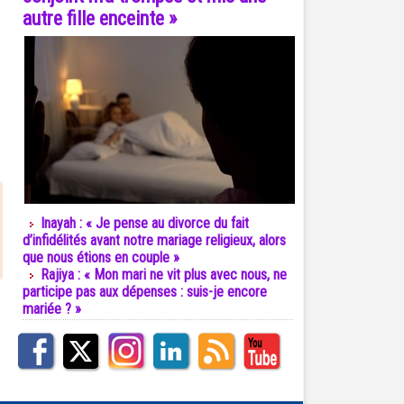
autre fille enceinte »
Inayah : « Je pense au divorce du fait
d’infidélités avant notre mariage religieux, alors
que nous étions en couple »
Rajiya : « Mon mari ne vit plus avec nous, ne
participe pas aux dépenses : suis-je encore
mariée ? »