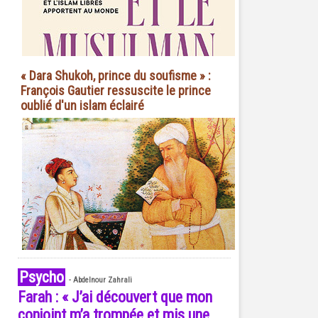
« Dara Shukoh, prince du soufisme » :
François Gautier ressuscite le prince
oublié d'un islam éclairé
Psycho
-
Abdelnour Zahrali
Farah : « J’ai découvert que mon
conjoint m’a trompée et mis une