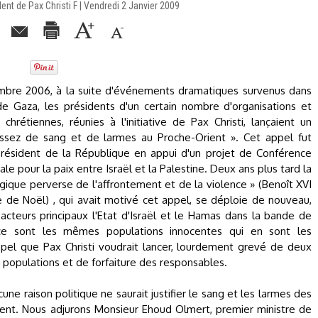
nt de Pax Christi F | Vendredi 2 Janvier 2009
mbre 2006, à la suite d'événements dramatiques survenus dans
e Gaza, les présidents d'un certain nombre d'organisations et
s chrétiennes, réunies à l'initiative de Pax Christi, lançaient un
Assez de sang et de larmes au Proche-Orient ». Cet appel fut
résident de la République en appui d'un projet de Conférence
ale pour la paix entre Israël et la Palestine. Deux ans plus tard la
ique perverse de l'affrontement et de la violence » (Benoît XVI
de Noël) , qui avait motivé cet appel, se déploie de nouveau,
acteurs principaux l'Etat d'Israël et le Hamas dans la bande de
e sont les mêmes populations innocentes qui en sont les
ppel que Pax Christi voudrait lancer, lourdement grevé de deux
populations et de forfaiture des responsables.
ne raison politique ne saurait justifier le sang et les larmes des
oient. Nous adjurons Monsieur Ehoud Olmert, premier ministre de