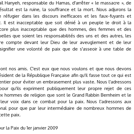
maïl Hanyeh, responsable du Hamas, d'arrêter « le massacre », de
sultat est la ruine, la souffrance et la mort. Nous adjurons la
éfugier dans les discours inefficaces et les faux-fuyants et
r. Il est inacceptable que soit dénié à un peuple le droit à la
 encore plus inacceptable que des hommes, des femmes et des
elles que soient les responsabilités des uns et des autres, les
dre compte devant leur Dieu de leur aveuglement et de leur
 signifier une volonté de paix que de s'asseoir à une table de
sont nos amis. C'est eux que nous voulons et que nous devons
ident de la République Française afin qu'il fasse tout ce qui est
ntier pour éviter un embrasement plus vaste. Nous l'adressons
pour qu'ils expriment publiquement leur propre rejet de ces
aux hommes de religion que sont le Grand Rabbin Bernheim et le
 leur voix dans ce combat pour la paix. Nous l'adressons aux
tional pour que par leur intermédiaire de nombreux hommes de
ette paix.
ur la Paix du 1er janvier 2009