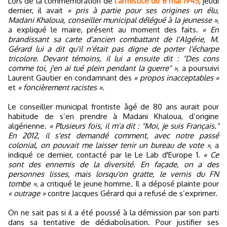
Lors de la commémoration de
l'armistice du 8 mai 1945
, jeudi
dernier, il avait
« pris à partie pour ses origines un élu,
Madani Khaloua, conseiller municipal délégué à la jeunesse »
,
a expliqué le maire, présent au moment des faits.
« En
brandissant sa carte d'ancien combattant de l'Algérie, M.
Gérard lui a dit qu'il n'était pas digne de porter l'écharpe
tricolore. Devant témoins, il lui a ensuite dit : "Des cons
comme toi, j'en ai tué plein pendant la guerre" »
, a poursuivi
Laurent Gautier en condamnant des
« propos inacceptables »
et
« foncièrement racistes »
.
Le conseiller municipal frontiste âgé de 80 ans aurait pour
habitude de s’en prendre à Madani Khaloua, d’origine
algérienne.
« Plusieurs fois, il m'a dit : "Moi, je suis Français."
En 2012, il s'est demandé comment, avec notre passé
colonial, on pouvait me laisser tenir un bureau de vote »
, a
indiqué ce dernier, contacté par le Le Lab d'Europe 1.
« Ce
sont des ennemis de la diversité. En façade, on a des
personnes lisses, mais lorsqu'on gratte, le vernis du FN
tombe »
, a critiqué le jeune homme. Il a déposé plainte pour
« outrage »
contre Jacques Gérard qui a refusé de s’exprimer.
On ne sait pas si il a été poussé à la démission par son parti
dans sa tentative de dédiabolisation. Pour justifier ses