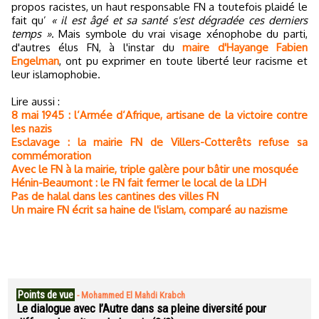
propos racistes, un haut responsable FN a toutefois plaidé le
fait qu’
« il est âgé et sa santé s'est dégradée ces derniers
temps »
. Mais symbole du vrai visage xénophobe du parti,
d'autres élus FN, à l'instar du
maire d'Hayange Fabien
Engelman
, ont pu exprimer en toute liberté leur racisme et
leur islamophobie.
Lire aussi :
8 mai 1945 : l’Armée d’Afrique, artisane de la victoire contre
les nazis
Esclavage : la mairie FN de Villers-Cotterêts refuse sa
commémoration
Avec le FN à la mairie, triple galère pour bâtir une mosquée
Hénin-Beaumont : le FN fait fermer le local de la LDH
Pas de halal dans les cantines des villes FN
Un maire FN écrit sa haine de l'islam, comparé au nazisme
Points de vue
-
Mohammed El Mahdi Krabch
Le dialogue avec l’Autre dans sa pleine diversité pour