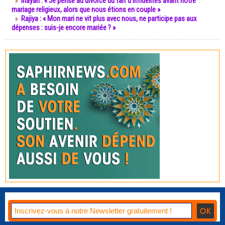
Inayah : « Je pense au divorce du fait d’infidélités avant notre
mariage religieux, alors que nous étions en couple »
Rajiya : « Mon mari ne vit plus avec nous, ne participe pas aux
dépenses : suis-je encore mariée ? »