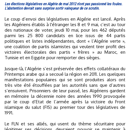
Les élections législatives en Algérie de mai 2012 n'ont pas passionné les foules.
L'abstention devrait sans surprise sortir vainqueur de ce scrutin.
Le coup d’envoi des législatives en Algérie est lancé. Après
les Algériens établis à l'étranger les 8 et 9 mai, c’est au tour
des nationaux de voter, jeudi 10 mai, pour les 462 députés
parmi les 25 800 candidats en lice issus de 44 partis
politiques et listes indépendantes, dont « l’Algérie verte »,
une coalition de partis islamistes qui veulent tirer profit des
victoires électorales des partis « frères » au Maroc, en
Tunisie et en Egypte pour remporter des sièges.
Jusque-là, l’Algérie s’est préservée des effets collatéraux du
Printemps arabe qui a secoué la région en 2011. Les quelques
manifestations populaires qui se sont produites alors ont
très vite été étouffées par les autorités sans que d’autres
s’ensuivent. Prisonniers de leur passé, les Algériens gardent
en mémoire la décennie noire des années 1990 provoquée
par le coup d’Etat de l’armée après la victoire du Front
islamique du salut (FIS) au premier tour des législatives de
1991.
Le FLN et ses alliés, qui usent du thème sécuritaire pour
légitimer ses décisions, devraient pouvoir se maintenir à