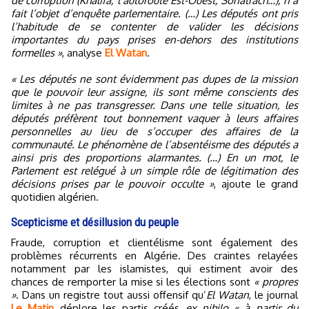
de corruption (Khalifa, l’autoroute Est-Ouest, Sonatrach…), n’a
fait l’objet d’enquête parlementaire. (…) Les députés ont pris
l’habitude de se contenter de valider les décisions
importantes du pays prises en-dehors des institutions
formelles »
, analyse
El Watan
.
« Les députés ne sont évidemment pas dupes de la mission
que le pouvoir leur assigne, ils sont même conscients des
limites à ne pas transgresser. Dans une telle situation, les
députés préfèrent tout bonnement vaquer à leurs affaires
personnelles au lieu de s’occuper des affaires de la
communauté. Le phénomène de l’absentéisme des députés a
ainsi pris des proportions alarmantes. (…) En un mot, le
Parlement est relégué à un simple rôle de légitimation des
décisions prises par le pouvoir occulte »
, ajoute le grand
quotidien algérien.
Scepticisme et désillusion du peuple
Fraude, corruption et clientélisme sont également des
problèmes récurrents en Algérie. Des craintes relayées
notamment par les islamistes, qui estiment avoir des
chances de remporter la mise si les élections sont
« propres
»
. Dans un registre tout aussi offensif qu’
El Watan
, le journal
Le Matin
déplore les partis créés
ex nihilo
« à partir du