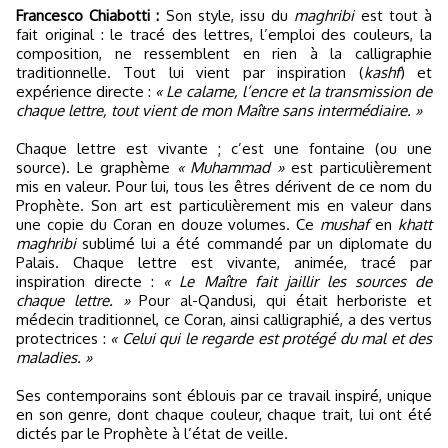
Francesco Chiabotti :
Son style, issu du
maghribi
est tout à
fait original : le tracé des lettres, l’emploi des couleurs, la
composition, ne ressemblent en rien à la calligraphie
traditionnelle. Tout lui vient par inspiration (
kashf
) et
expérience directe :
« Le calame, l’encre et la transmission de
chaque lettre, tout vient de mon Maître sans intermédiaire. »
Chaque lettre est vivante ; c’est une fontaine (ou une
source). Le graphème
« Muhammad »
est particulièrement
mis en valeur. Pour lui, tous les êtres dérivent de ce nom du
Prophète. Son art est particulièrement mis en valeur dans
une copie du Coran en douze volumes. Ce
mushaf
en
khatt
maghribi
sublimé lui a été commandé par un diplomate du
Palais. Chaque lettre est vivante, animée, tracé par
inspiration directe :
« Le Maître fait jaillir les sources de
chaque lettre. »
Pour al-Qandusi, qui était herboriste et
médecin traditionnel, ce Coran, ainsi calligraphié, a des vertus
protectrices :
« Celui qui le regarde est protégé du mal et des
maladies. »
Ses contemporains sont éblouis par ce travail inspiré, unique
en son genre, dont chaque couleur, chaque trait, lui ont été
dictés par le Prophète à l’état de veille.