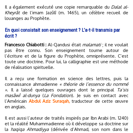
Il a également exécuté une copie remarquable du
Dalal al-
Kheyrât
de l’imam Jazûlî (m. 1465), un célèbre recueil de
louanges au Prophète.
En quoi consistait son enseignement ? L’a-t-il transmis par
écrit ?
Francesco Chiabotti :
Al-Qandusi était
malamati
; il ne voulait
pas être connu. Son enseignement tourne autour de
l’écriture et de la figure du Prophète, omniprésente. C’est
toute une doctrine. Pour lui, la calligraphie est une méthode
de réalisation spirituelle.
Il a reçu une formation en science des lettres, puis la
connaissance ahmadienne
« théorie de l’essence du nommé
»
. Il a laissé quelques ouvrages dont le principal
Ta’sis
masâwî al-dunya
(
La Fondation
). Je suis en contact avec
l’Américain
Abdul Aziz Suraqah,
traducteur de cette œuvre
en anglais.
Il est aussi l’auteur de traités inspirés par Ibn Arabi (m. 1240)
et la réalité Muhammadienne où il développe sa doctrine sur
la
haqiqa Ahmadiyya
(dérivée d’Ahmad, son nom dans le