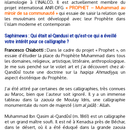
islamologie à l’INALCO. Il est actuellement membre du
projet international ANR-DFG
« PROPHET – Muhammad au
miroir de sa communauté »
qui essaie de saisir la relation que
les musulmans ont développé avec leur Prophète dans
l’islam moderne et contemporain
Saphirnews : Qui était al-Qandusi et qu’est-ce qui a éveillé
votre intérêt pour ce calligraphe ?
Francesco Chiabotti :
Dans le cadre du projet « Prophet », on
essaie d’étudier la place du Prophète Muhammad dans tous
les domaines, religieux, artistique, littéraire, anthropologique.
Je me suis penché sur le volet art et j’ai découvert chez al-
Qandûsî toute une doctrine sur la
haqiqa Ahmadiyya
, un
aspect ésotérique du Prophète.
J’ai été attiré par certaines de ses calligraphies, très connues
au Maroc, bien que l’auteur soit ignoré. Il y a un immense
tableau dans la
zaouia
de Moulay Idris, une calligraphie
monumentale du nom de majesté (
ism al jalâl
) : Allah.
Muhammad Ibn Qasim al-Qandûsî (m. 1861) est un calligraphe
et un grand maître soufi. Il est né à Kenadsa près de Béchar,
dans le désert, où il a été éduqué dans la grande zaouia