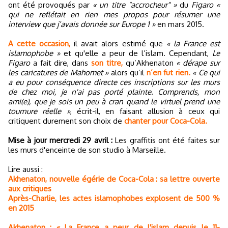
ont été provoqués par
« un titre "accrocheur" »
du
Figaro
«
qui ne reflétait en rien mes propos pour résumer une
interview que j’avais donnée sur Europe 1 »
en mars 2015.
A cette occasion,
il avait alors estimé que
« la France est
islamophobe »
et qu'elle a peur de l’islam. Cependant,
Le
Figaro
a fait dire, dans
son titre,
qu’Akhenaton
« dérape sur
les caricatures de Mahomet »
alors qu’il
n’en fut rien.
« Ce qui
a eu pour conséquence directe ces inscriptions sur les murs
de chez moi, je n'ai pas porté plainte. Comprends, mon
ami(e), que je sois un peu à cran quand le virtuel prend une
tournure réelle »
, écrit-il, en faisant allusion à ceux qui
critiquent durement son choix de
chanter pour Coca-Cola.
Mise à jour mercredi 29 avril :
Les graffitis ont été faites sur
les murs d'enceinte de son studio à Marseille.
Lire aussi :
Akhenaton, nouvelle égérie de Coca-Cola : sa lettre ouverte
aux critiques
Après-Charlie, les actes islamophobes explosent de 500 %
en 2015
Akhenaton : « La France a peur de l'islam depuis le 11-