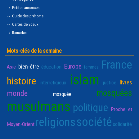
Petites annonces
Guide des prénoms
Cartes de voeux
Ramadan
Mots-clés de la semaine
France
Europe
bien-être
Asie
éducation
femmes
islam
histoire
livres
interreligieux
justice
mosquées
monde
mosquée
musulmans
politique
Proche et
société
religions
Moyen-Orient
solidarité