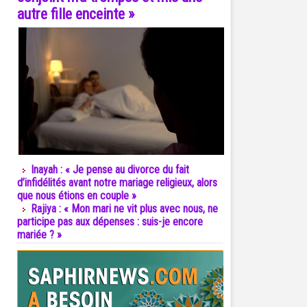
autre fille enceinte »
Inayah : « Je pense au divorce du fait
d’infidélités avant notre mariage religieux, alors
que nous étions en couple »
Rajiya : « Mon mari ne vit plus avec nous, ne
participe pas aux dépenses : suis-je encore
mariée ? »