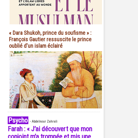
« Dara Shukoh, prince du soufisme » :
François Gautier ressuscite le prince
oublié d'un islam éclairé
Psycho
-
Abdelnour Zahrali
Farah : « J’ai découvert que mon
conjoint m’a trompée et mis une