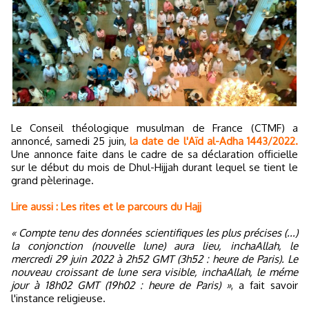
Le Conseil théologique musulman de France (CTMF) a
annoncé, samedi 25 juin,
la date de l'Aïd al-Adha 1443/2022.
Une annonce faite dans le cadre de sa déclaration officielle
sur le début du mois de Dhul-Hijjah durant lequel se tient le
grand pèlerinage.
Lire aussi : Les rites et le parcours du Hajj
« Compte tenu des données scientifiques les plus précises (...)
la conjonction (nouvelle lune) aura lieu, inchaAllah, le
mercredi 29 juin 2022 à 2h52 GMT (3h52 : heure de Paris). Le
nouveau croissant de lune sera visible, inchaAllah, le méme
jour à 18h02 GMT (19h02 : heure de Paris) »
, a fait savoir
l'instance religieuse.