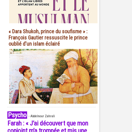
« Dara Shukoh, prince du soufisme » :
François Gautier ressuscite le prince
oublié d'un islam éclairé
Psycho
-
Abdelnour Zahrali
Farah : « J’ai découvert que mon
conjoint m’a trompée et mis une