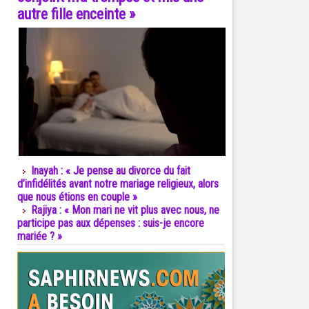
autre fille enceinte »
Inayah : « Je pense au divorce du fait
d’infidélités avant notre mariage religieux, alors
que nous étions en couple »
Rajiya : « Mon mari ne vit plus avec nous, ne
participe pas aux dépenses : suis-je encore
mariée ? »