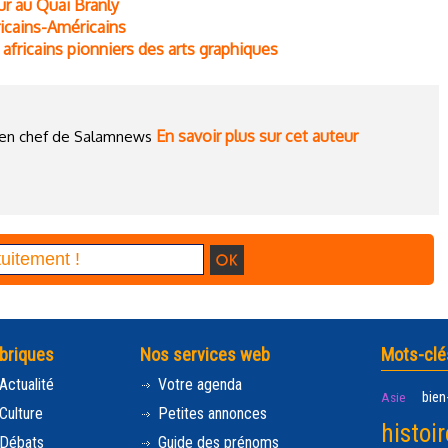
eur au Quai Branly
fricains-Américains
fricains pionniers des arts graphiques
En savoir plus sur cet auteur
ce en chef de Salamnews
briques
Nos services web
Mots-clé
Actualité
Votre agenda
bien
Asie
Culture
Petites annonces
histoir
Débats
Guide des prénoms