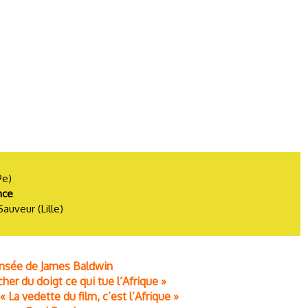
9e)
nce
auveur (Lille)
ensée de James Baldwin
er du doigt ce qui tue l’Afrique »
a vedette du film, c’est l’Afrique »