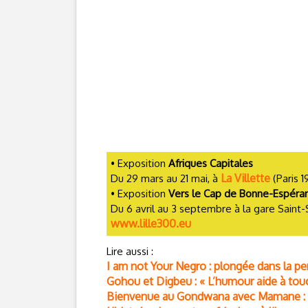
• Exposition
Afriques Capitales
La Villette
Du 29 mars au 21 mai, à
(Paris 1
• Exposition
Vers le Cap de Bonne-Espéra
Du 6 avril au 3 septembre à la gare Saint-S
www.lille300.eu
Lire aussi :
I am not Your Negro : plongée dans la p
Gohou et Digbeu : « L’humour aide à touch
Bienvenue au Gondwana avec Mamane : « L