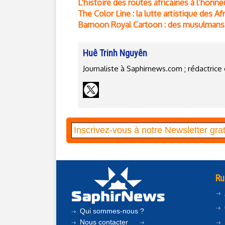
L’histoire des routes africaines à l’honn
The Color Line : la lutte artistique des A
Bamoon Royal Cartoon : des musulmans a
Huê Trinh Nguyên
Journaliste à Saphirnews.com ; rédactri
Ru
Qui sommes-nous ?
Nous contacter