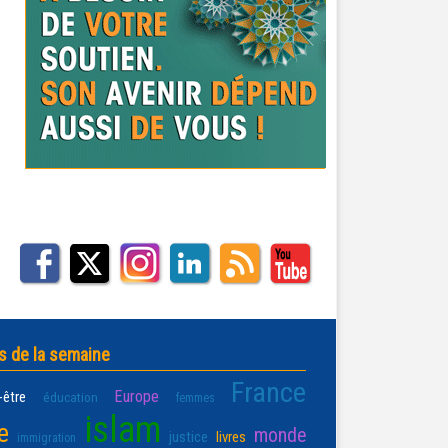
s de la semaine
France
Europe
-être
éducation
femmes
islam
e
monde
justice
livres
immigration