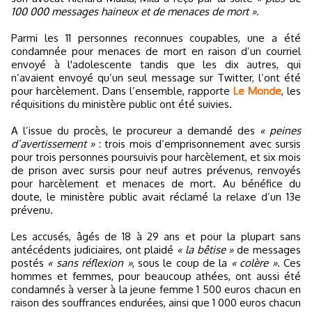
100 000 messages haineux et de menaces de mort »
.
Parmi les 11 personnes reconnues coupables, une a été
condamnée pour menaces de mort en raison d’un courriel
envoyé à l'adolescente tandis que les dix autres, qui
n’avaient envoyé qu’un seul message sur Twitter, l’ont été
pour harcèlement. Dans l’ensemble, rapporte
Le Monde
, les
réquisitions du ministère public ont été suivies.
A l’issue du procès, le procureur a demandé des
« peines
d’avertissement »
: trois mois d’emprisonnement avec sursis
pour trois personnes poursuivis pour harcèlement, et six mois
de prison avec sursis pour neuf autres prévenus, renvoyés
pour harcèlement et menaces de mort. Au bénéfice du
doute, le ministère public avait réclamé la relaxe d’un 13e
prévenu.
Les accusés, âgés de 18 à 29 ans et pour la plupart sans
antécédents judiciaires, ont plaidé
« la bêtise »
de messages
postés
« sans réflexion »
, sous le coup de la
« colère »
. Ces
hommes et femmes, pour beaucoup athées, ont aussi été
condamnés à verser à la jeune femme 1 500 euros chacun en
raison des souffrances endurées, ainsi que 1 000 euros chacun