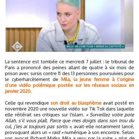
La sentence est tombée ce mercredi 7 juillet : le tribunal de
Paris a prononcé des peines allant de quatre à six mois de
prison avec sursis contre 11 des 13 personnes poursuivies pour
le cyberharcèlement de
Mila, la jeune femme à l’origine
d’une vidéo polémique postée sur les réseaux sociaux en
janvier 2020.
Celle qui revendique
son droit au blasphème
avait posté en
novembre 2020 une nouvelle vidéo sur Tik Tok dans laquelle
elle réitérait ses critiques sur l'islam.
« Surveillez votre pote
Allah, s’il vous plaît. Parce que mes doigts dans son trou du
cul, j’les ai toujours pas sortis »
, avait-elle notamment lancé,
provoquant alors un
« raid »
numérique à son encontre. Selon
son avocat Richard Malka, Mila a reçu par la suite
« plus de