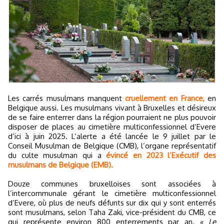
Les carrés musulmans manquent
cruellement en France,
en
Belgique aussi. Les musulmans vivant à Bruxelles et désireux
de se faire enterrer dans la région pourraient ne plus pouvoir
disposer de places au cimetière multiconfessionnel d’Evere
d’ici à juin 2025. L’alerte a été lancée le 9 juillet par le
Conseil Musulman de Belgique (CMB), l’organe représentatif
du culte musulman qui a
évincé en 2023 l’Exécutif des
musulmans de Belgique (EMB).
Douze communes bruxelloises sont associées à
l’intercommunale gérant le cimetière multiconfessionnel
d’Evere, où plus de neufs défunts sur dix qui y sont enterrés
sont musulmans, selon Taha Zaki, vice-président du CMB, ce
qui représente environ 800 enterrements par an.
« Le