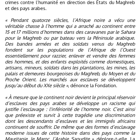
crimes contre l’humanité en direction des États du Maghreb
et des pays arabes.
« Pendant quatorze siècles, l’Afrique noire a vécu une
véritable chasse à l’homme qui a arraché au continent entre
15 et 17 millions d’hommes dans des caravanes par le Sahara
pour le Maghreb ou par bateau vers la Péninsule arabique.
Des bandes armées et des soldats venus du Maghreb
fondent sur les populations de l’Afrique de l’Ouest
essentiellement pour razzier, enlever et vendre des femmes
des hommes, et des enfants exploités comme domestiques,
artisans, mineurs, soldats dans les plantations, les mines, les
palais et demeures bourgeoises du Maghreb, du Moyen et du
Proche Orient. Les marchés aux esclaves se développent
jusqu’au début du XXe siècle »
, dénonce la Fondation.
« À mesure que le continent noir devient le principal réservoir
d’esclaves des pays arabes se développe un racisme qui
justifie l’esclavage : l'infériorité de l’homme noir. C’est ainsi
que préexiste et survit à cette tragédie une discrimination
dont les descendants d’esclaves et les immigrés africains
continuent de souffrir. De même que des formes d’esclavage
moderne issues de cette histoire dans des pays comme la
Mauritanie, le Maroc, l’Arabie Saoudite »
, déplore-t-elle. La