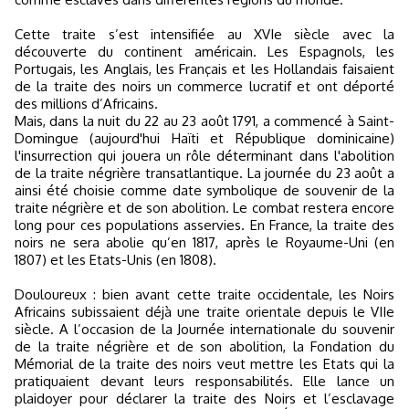
Cette traite s’est intensifiée au XVIe siècle avec la
découverte du continent américain. Les Espagnols, les
Portugais, les Anglais, les Français et les Hollandais faisaient
de la traite des noirs un commerce lucratif et ont déporté
des millions d’Africains.
Mais, dans la nuit du 22 au 23 août 1791, a commencé à Saint-
Domingue (aujourd'hui Haïti et République dominicaine)
l'insurrection qui jouera un rôle déterminant dans l'abolition
de la traite négrière transatlantique. La journée du 23 août a
ainsi été choisie comme date symbolique de souvenir de la
traite négrière et de son abolition. Le combat restera encore
long pour ces populations asservies. En France, la traite des
noirs ne sera abolie qu’en 1817, après le Royaume-Uni (en
1807) et les Etats-Unis (en 1808).
Douloureux : bien avant cette traite occidentale, les Noirs
Africains subissaient déjà une traite orientale depuis le VIIe
siècle. A l’occasion de la Journée internationale du souvenir
de la traite négrière et de son abolition, la Fondation du
Mémorial de la traite des noirs veut mettre les Etats qui la
pratiquaient devant leurs responsabilités. Elle lance un
plaidoyer pour déclarer la traite des Noirs et l’esclavage