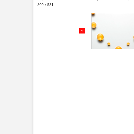
800 x 531
<