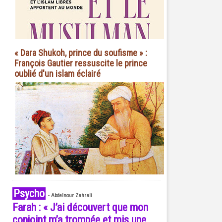
« Dara Shukoh, prince du soufisme » :
François Gautier ressuscite le prince
oublié d'un islam éclairé
Psycho
-
Abdelnour Zahrali
Farah : « J’ai découvert que mon
conjoint m’a trompée et mis une