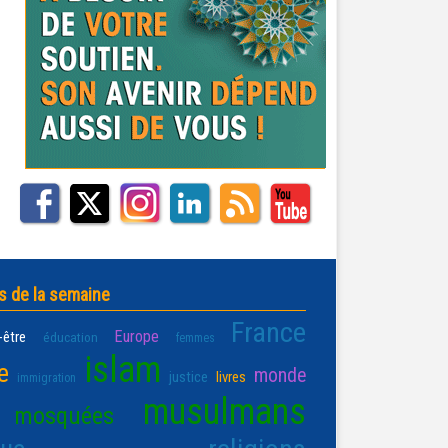
s de la semaine
France
Europe
-être
éducation
femmes
islam
e
monde
justice
livres
immigration
musulmans
mosquées