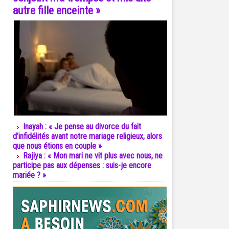
autre fille enceinte »
Inayah : « Je pense au divorce du fait
d’infidélités avant notre mariage religieux, alors
que nous étions en couple »
Rajiya : « Mon mari ne vit plus avec nous, ne
participe pas aux dépenses : suis-je encore
mariée ? »