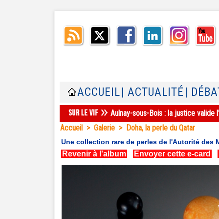
ACCUEIL
| ACTUALITÉ
| DÉBA
Aulnay-sous-Bois : la justice valid
Accueil
>
Galerie
>
Doha, la perle du Qatar
Une collection rare de perles de l'Autorité des
Revenir à l'album
|
Envoyer cette e-card
|