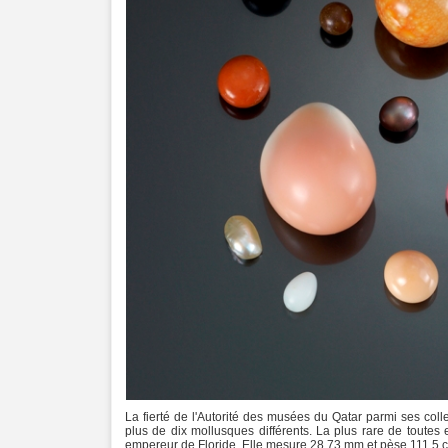
La fierté de l'Autorité des musées du Qatar parmi ses col
plus de dix mollusques différents. La plus rare de toutes
empereur de Floride. Elle mesure 28,73 mm et pèse 111,5 ca