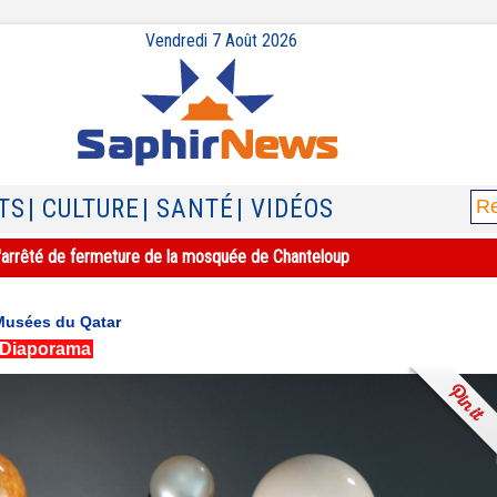
Vendredi 7 Août 2026
TS
| CULTURE
| SANTÉ
| VIDÉOS
e l'arrêté de fermeture de la mosquée de Chanteloup
 Musées du Qatar
Diaporama