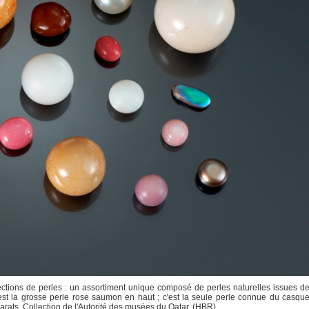
lections de perles : un assortiment unique composé de perles naturelles issues d
 est la grosse perle rose saumon en haut ; c'est la seule perle connue du casqu
rats. Collection de l'Autorité des musées du Qatar. (HBR)