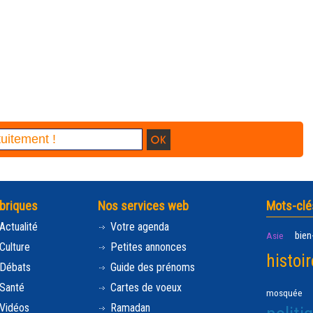
briques
Nos services web
Mots-clé
Actualité
Votre agenda
bien
Asie
Culture
Petites annonces
histoir
Débats
Guide des prénoms
Santé
Cartes de voeux
mosquée
Vidéos
Ramadan