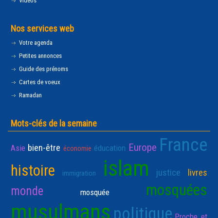
Vidéos
Nos services web
Votre agenda
Petites annonces
Guide des prénoms
Cartes de voeux
Ramadan
Mots-clés de la semaine
France
Europe
bien-être
Asie
éducation
économie
islam
histoire
justice
livres
immigration
mosquées
monde
mosquée
musulmans
politique
Proche et