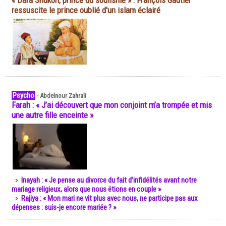
« Dara Shukoh, prince du soufisme » : François Gautier
ressuscite le prince oublié d'un islam éclairé
Psycho
-
Abdelnour Zahrali
Farah : « J’ai découvert que mon conjoint m’a trompée et mis
une autre fille enceinte »
Inayah : « Je pense au divorce du fait d’infidélités avant notre
mariage religieux, alors que nous étions en couple »
Rajiya : « Mon mari ne vit plus avec nous, ne participe pas aux
dépenses : suis-je encore mariée ? »