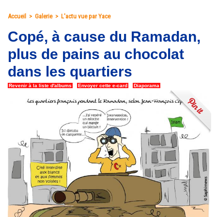
Accueil
>
Galerie
>
L'actu vue par Yace
Copé, à cause du Ramadan,
plus de pains au chocolat
dans les quartiers
Revenir à la liste d'albums
|
Envoyer cette e-card
|
Diaporama