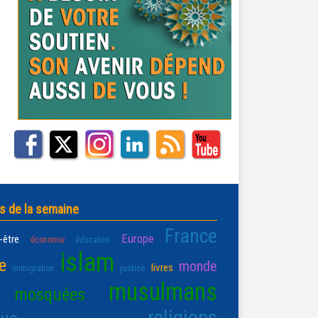
s de la semaine
France
Europe
-être
économie
éducation
islam
e
monde
livres
justice
immigration
musulmans
mosquées