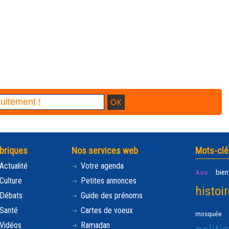
briques
Nos services web
Mots-clé
Actualité
Votre agenda
bien
Asie
Culture
Petites annonces
histoir
Débats
Guide des prénoms
Santé
Cartes de voeux
mosquée
Vidéos
Ramadan