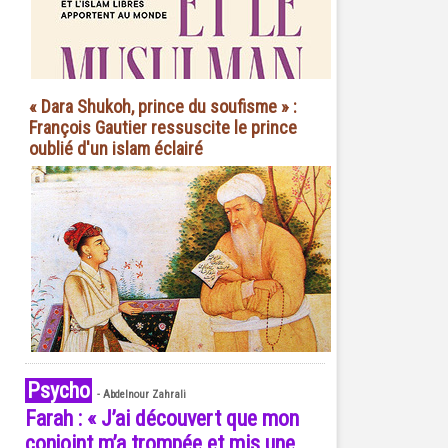
« Dara Shukoh, prince du soufisme » :
François Gautier ressuscite le prince
oublié d'un islam éclairé
Psycho
-
Abdelnour Zahrali
Farah : « J’ai découvert que mon
conjoint m’a trompée et mis une