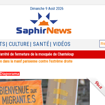
Dimanche 9 Août 2026
TS
| CULTURE
| SANTÉ
| VIDÉOS
e l'arrêté de fermeture de la mosquée de Chanteloup
n dans la manif parisienne contre l'extrême droite
Diaporama