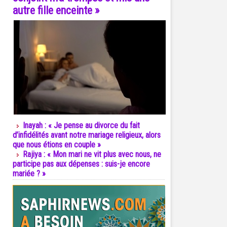
autre fille enceinte »
Inayah : « Je pense au divorce du fait
d’infidélités avant notre mariage religieux, alors
que nous étions en couple »
Rajiya : « Mon mari ne vit plus avec nous, ne
participe pas aux dépenses : suis-je encore
mariée ? »