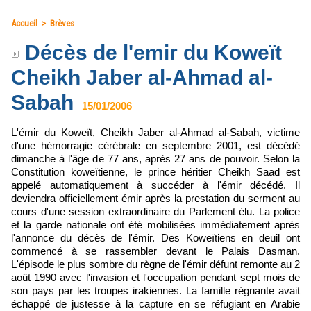
Accueil
>
Brèves
Décès de l'emir du Koweït
Cheikh Jaber al-Ahmad al-
Sabah
15/01/2006
L'émir du Koweït, Cheikh Jaber al-Ahmad al-Sabah, victime
d'une hémorragie cérébrale en septembre 2001, est décédé
dimanche à l'âge de 77 ans, après 27 ans de pouvoir. Selon la
Constitution koweïtienne, le prince héritier Cheikh Saad est
appelé automatiquement à succéder à l'émir décédé. Il
deviendra officiellement émir après la prestation du serment au
cours d'une session extraordinaire du Parlement élu. La police
et la garde nationale ont été mobilisées immédiatement après
l'annonce du décès de l'émir. Des Koweïtiens en deuil ont
commencé à se rassembler devant le Palais Dasman.
L'épisode le plus sombre du règne de l'émir défunt remonte au 2
août 1990 avec l'invasion et l'occupation pendant sept mois de
son pays par les troupes irakiennes. La famille régnante avait
échappé de justesse à la capture en se réfugiant en Arabie