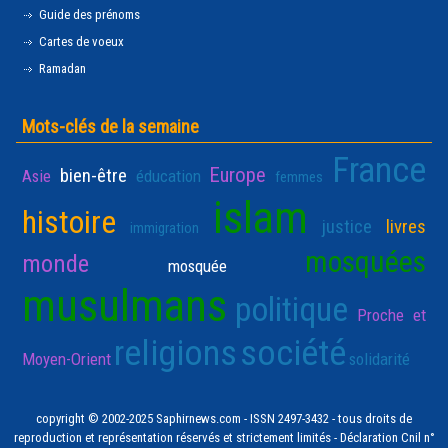
Guide des prénoms
Cartes de voeux
Ramadan
Mots-clés de la semaine
France
Europe
bien-être
Asie
éducation
femmes
islam
histoire
justice
livres
immigration
mosquées
monde
mosquée
musulmans
politique
Proche et
religions
société
Moyen-Orient
solidarité
copyright © 2002-2025 Saphirnews.com - ISSN 2497-3432 - tous droits de
reproduction et représentation réservés et strictement limités - Déclaration Cnil n°