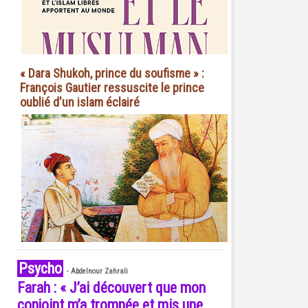
« Dara Shukoh, prince du soufisme » :
François Gautier ressuscite le prince
oublié d'un islam éclairé
Psycho
-
Abdelnour Zahrali
Farah : « J’ai découvert que mon
conjoint m’a trompée et mis une