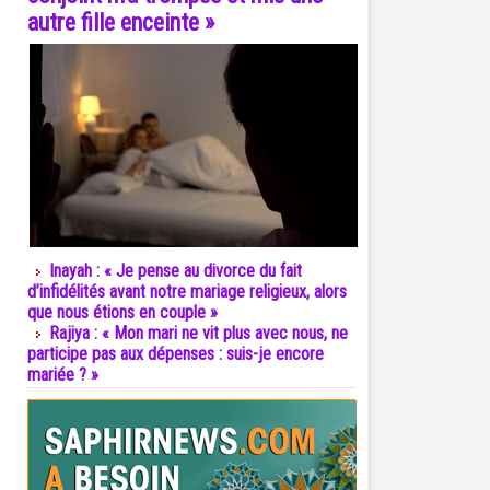
autre fille enceinte »
Inayah : « Je pense au divorce du fait
d’infidélités avant notre mariage religieux, alors
que nous étions en couple »
Rajiya : « Mon mari ne vit plus avec nous, ne
participe pas aux dépenses : suis-je encore
mariée ? »