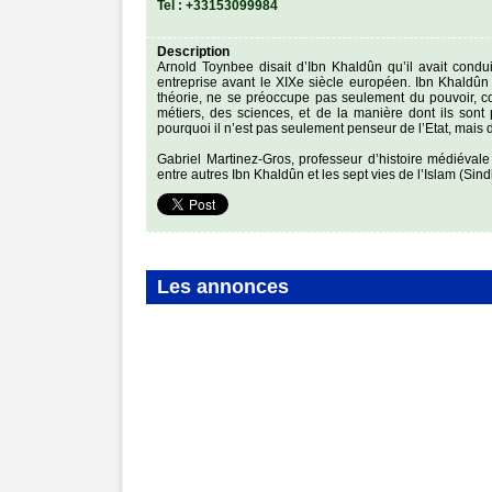
Tel :
+33153099984
Description
Arnold Toynbee disait d’Ibn Khaldûn qu’il avait conduit
entreprise avant le XIXe siècle européen. Ibn Khaldûn 
théorie, ne se préoccupe pas seulement du pouvoir, com
métiers, des sciences, et de la manière dont ils sont
pourquoi il n’est pas seulement penseur de l’Etat, mais de
Gabriel Martinez-Gros, professeur d’histoire médiévale à
entre autres Ibn Khaldûn et les sept vies de l’Islam (Sin
Les annonces