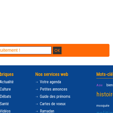
briques
Nos services web
Mots-clé
Actualité
Votre agenda
bien
Asie
Culture
Petites annonces
histoir
Débats
Guide des prénoms
Santé
Cartes de voeux
mosquée
Vidéos
Ramadan