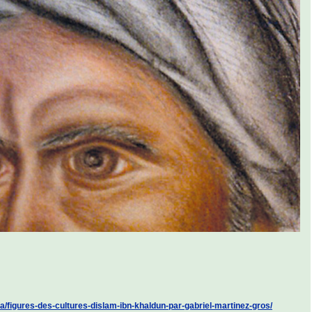
da/figures-des-cultures-dislam-ibn-khaldun-par-gabriel-martinez-gros/