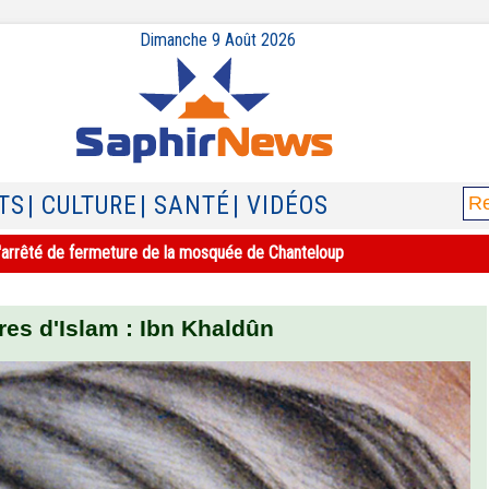
Dimanche 9 Août 2026
TS
| CULTURE
| SANTÉ
| VIDÉOS
e l'arrêté de fermeture de la mosquée de Chanteloup
res d'Islam : Ibn Khaldûn