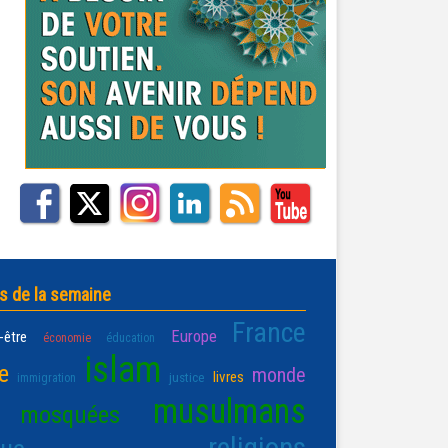
s de la semaine
France
Europe
-être
économie
éducation
islam
e
monde
livres
justice
immigration
musulmans
mosquées