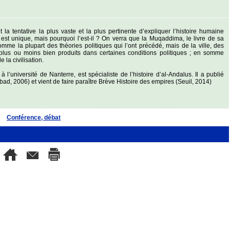
 la tentative la plus vaste et la plus pertinente d’expliquer l’histoire humaine
est unique, mais pourquoi l’est-il ? On verra que la Muqaddima, le livre de sa
me la plupart des théories politiques qui l’ont précédé, mais de la ville, des
 plus ou moins bien produits dans certaines conditions politiques ; en somme
 la civilisation.
 l’université de Nanterre, est spécialiste de l’histoire d’al-Andalus. Il a publié
dbad, 2006) et vient de faire paraître Brève Histoire des empires (Seuil, 2014)
Conférence, débat