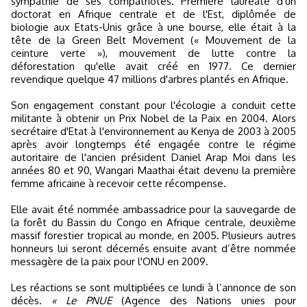
sympathie de ses compatriotes. Première lauréate d'un
doctorat en Afrique centrale et de l'Est, diplômée de
biologie aux Etats-Unis grâce à une bourse, elle était à la
tête de la Green Belt Movement (« Mouvement de la
ceinture verte »), mouvement de lutte contre la
déforestation qu'elle avait créé en 1977. Ce dernier
revendique quelque 47 millions d'arbres plantés en Afrique.
Son engagement constant pour l'écologie a conduit cette
militante à obtenir un Prix Nobel de la Paix en 2004. Alors
secrétaire d'Etat à l'environnement au Kenya de 2003 à 2005
après avoir longtemps été engagée contre le régime
autoritaire de l'ancien président Daniel Arap Moi dans les
années 80 et 90, Wangari Maathai était devenu la première
femme africaine à recevoir cette récompense.
Elle avait été nommée ambassadrice pour la sauvegarde de
la forêt du Bassin du Congo en Afrique centrale, deuxième
massif forestier tropical au monde, en 2005. Plusieurs autres
honneurs lui seront décernés ensuite avant d’être nommée
messagère de la paix pour l'ONU en 2009.
Les réactions se sont multipliées ce lundi à l’annonce de son
décès.
« Le PNUE
(Agence des Nations unies pour