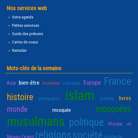
Nos services web
Votre agenda
Petites annonces
Guide des prénoms
Cartes de voeux
Ramadan
Mots-clés de la semaine
France
Europe
bien-être
Asie
économie
éducation
islam
histoire
livres
justice
immigration
mosquées
monde
mosquée
musulmans
politique
Proche et
religions
société
Moyen-Orient
solidarité