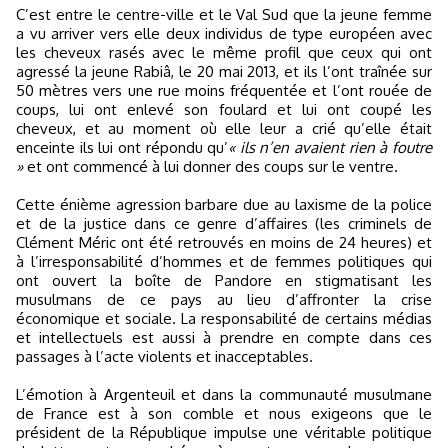
C’est entre le centre-ville et le Val Sud que la jeune femme
a vu arriver vers elle deux individus de type européen avec
les cheveux rasés avec le même profil que ceux qui ont
agressé la jeune Rabiâ, le 20 mai 2013, et ils l’ont traînée sur
50 mètres vers une rue moins fréquentée et l’ont rouée de
coups, lui ont enlevé son foulard et lui ont coupé les
cheveux, et au moment où elle leur a crié qu’elle était
enceinte ils lui ont répondu qu’
« ils n’en avaient rien à foutre
»
et ont commencé à lui donner des coups sur le ventre.
Cette énième agression barbare due au laxisme de la police
et de la justice dans ce genre d’affaires (les criminels de
Clément Méric ont été retrouvés en moins de 24 heures) et
à l’irresponsabilité d’hommes et de femmes politiques qui
ont ouvert la boîte de Pandore en stigmatisant les
musulmans de ce pays au lieu d’affronter la crise
économique et sociale. La responsabilité de certains médias
et intellectuels est aussi à prendre en compte dans ces
passages à l’acte violents et inacceptables.
L’émotion à Argenteuil et dans la communauté musulmane
de France est à son comble et nous exigeons que le
président de la République impulse une véritable politique