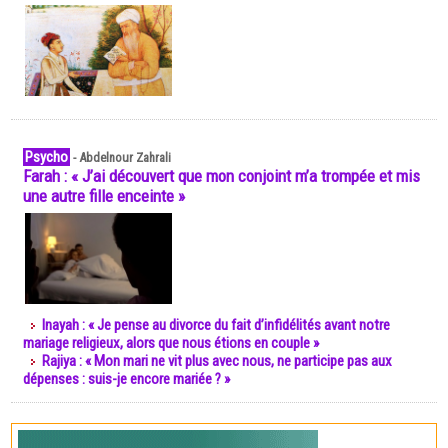
Psycho
-
Abdelnour Zahrali
Farah : « J’ai découvert que mon conjoint m’a trompée et mis
une autre fille enceinte »
Inayah : « Je pense au divorce du fait d’infidélités avant notre
mariage religieux, alors que nous étions en couple »
Rajiya : « Mon mari ne vit plus avec nous, ne participe pas aux
dépenses : suis-je encore mariée ? »