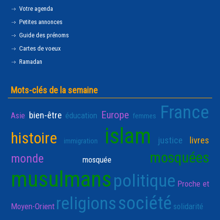
Votre agenda
Petites annonces
Guide des prénoms
Cartes de voeux
Ramadan
Mots-clés de la semaine
France
Europe
bien-être
Asie
éducation
femmes
islam
histoire
justice
livres
immigration
mosquées
monde
mosquée
musulmans
politique
Proche et
société
religions
Moyen-Orient
solidarité