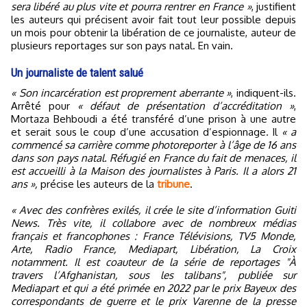
sera libéré au plus vite et pourra rentrer en France »
, justifient
les auteurs qui précisent avoir fait tout leur possible depuis
un mois pour obtenir la libération de ce journaliste, auteur de
plusieurs reportages sur son pays natal. En vain.
Un journaliste de talent salué
« Son incarcération est proprement aberrante »
, indiquent-ils.
Arrêté pour
« défaut de présentation d’accréditation »
,
Mortaza Behboudi a été transféré d’une prison à une autre
et serait sous le coup d’une accusation d’espionnage. Il
« a
commencé sa carrière comme photoreporter à l’âge de 16 ans
dans son pays natal. Réfugié en France du fait de menaces, il
est accueilli à la Maison des journalistes à Paris. Il a alors 21
ans »,
précise les auteurs de la
tribune
.
« Avec des confrères exilés, il crée le site d’information Guiti
News. Très vite, il collabore avec de nombreux médias
français et francophones : France Télévisions, TV5 Monde,
Arte, Radio France, Mediapart, Libération, La Croix
notamment. Il est coauteur de la série de reportages "À
travers l’Afghanistan, sous les talibans", publiée sur
Mediapart et qui a été primée en 2022 par le prix Bayeux des
correspondants de guerre et le prix Varenne de la presse