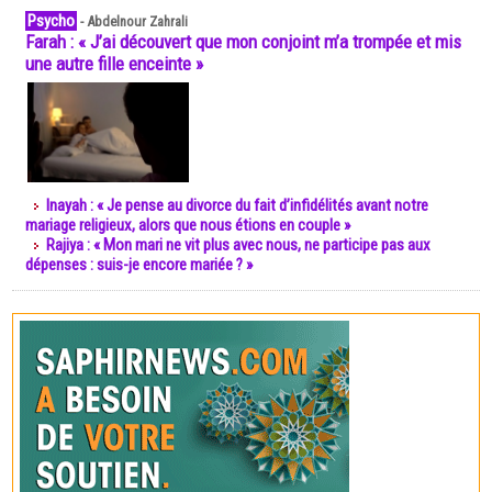
Psycho
-
Abdelnour Zahrali
Farah : « J’ai découvert que mon conjoint m’a trompée et mis
une autre fille enceinte »
Inayah : « Je pense au divorce du fait d’infidélités avant notre
mariage religieux, alors que nous étions en couple »
Rajiya : « Mon mari ne vit plus avec nous, ne participe pas aux
dépenses : suis-je encore mariée ? »