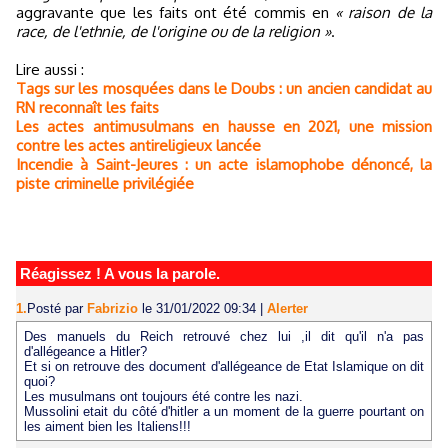
aggravante que les faits ont été commis en
« raison de la
race, de l'ethnie, de l'origine ou de la religion »
.
Lire aussi :
Tags sur les mosquées dans le Doubs : un ancien candidat au
RN reconnaît les faits
Les actes antimusulmans en hausse en 2021, une mission
contre les actes antireligieux lancée
Incendie à Saint-Jeures : un acte islamophobe dénoncé, la
piste criminelle privilégiée
Réagissez ! A vous la parole.
1.
Posté par
Fabrizio
le 31/01/2022 09:34
|
Alerter
Des manuels du Reich retrouvé chez lui ,il dit qu'il n'a pas
d'allégeance a Hitler?
Et si on retrouve des document d'allégeance de Etat Islamique on dit
quoi?
Les musulmans ont toujours été contre les nazi.
Mussolini etait du côté d'hitler a un moment de la guerre pourtant on
les aiment bien les Italiens!!!