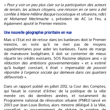
« Pour y voir un peu plus clair sur la participation des acteurs
de terrain, les acteurs citoyens, une mission en ce sens a été
confiée à Marie-Hélène Bacque
(sociologue et urbaniste, ndlr)
et Mohamed Mechmache »
, président de AC Le Feu, a
également ajouté le Premier ministre.
Une nouvelle géographie prioritaire en vue
Mais si l’Etat est de retour dans les banlieues dixit le Premier
ministre, on note qu’il ne met pas de moyens
supplémentaires pour aider les banlieues. Faute de marge
de manœuvre budgétaire, il doit se contenter de mieux
répartir les crédits existants. SOS Racisme déplore ainsi
« la
réduction des ambitions gouvernementales »
et a estimé
qu'à budget constant, il était
« impensable de pouvoir
répondre à l'urgence sociale qui demeure dans ces quartiers
défavorisés »
.
Dans un rapport publié en juillet 2012, la Cour des Comptes,
qui faisait le constat d’échec de la politique de la ville
menée ces dix dernières années, et notamment du
Programme national de rénovation urbaine (PNRU) lancé en
2003 par Jean-Louis Borloo, alors ministre délégué à la Ville,
conseillait au gouvernement de réduire le nombre de