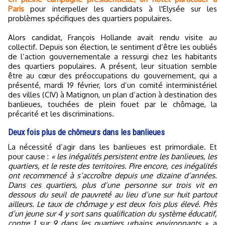
Paris
pour interpeller les candidats à l'Elysée sur les
problèmes spécifiques des quartiers populaires.
Alors candidat, François Hollande avait rendu visite au
collectif. Depuis son élection, le sentiment d’être les oubliés
de l’action gouvernementale a ressurgi chez les habitants
des quartiers populaires. A présent, leur situation semble
être au cœur des préoccupations du gouvernement, qui a
présenté, mardi 19 février, lors d’un comité interministériel
des villes (CIV) à Matignon, un plan d’action à destination des
banlieues, touchées de plein fouet par le chômage, la
précarité et les discriminations.
Deux fois plus de chômeurs dans les banlieues
La nécessité d’agir dans les banlieues est primordiale. Et
pour cause :
« les inégalités persistent entre les banlieues, les
quartiers, et le reste des territoires. Pire encore, ces inégalités
ont recommencé à s’accroître depuis une dizaine d’années.
Dans ces quartiers, plus d’une personne sur trois vit en
dessous du seuil de pauvreté au lieu d’une sur huit partout
ailleurs. Le taux de chômage y est deux fois plus élevé. Près
d’un jeune sur 4 y sort sans qualification du système éducatif,
contre 1 sur 9 dans les quartiers urbains environnants »
, a