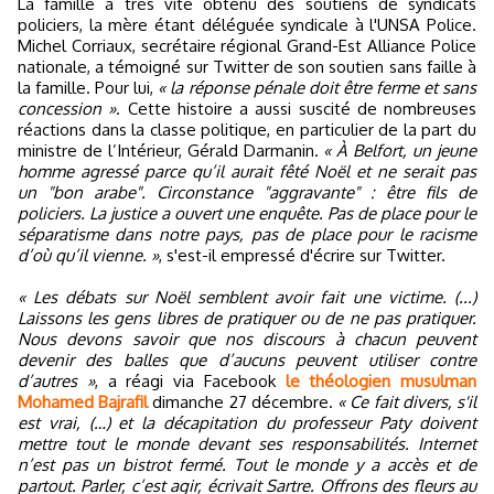
La famille a très vite obtenu des soutiens de syndicats
policiers, la mère étant déléguée syndicale à l'UNSA Police.
Michel Corriaux, secrétaire régional Grand-Est Alliance Police
nationale, a témoigné sur Twitter de son soutien sans faille à
la famille. Pour lui,
« la réponse pénale doit être ferme et sans
concession »
. Cette histoire a aussi suscité de nombreuses
réactions dans la classe politique, en particulier de la part du
ministre de l’Intérieur, Gérald Darmanin.
« À Belfort, un jeune
homme agressé parce qu’il aurait fêté Noël et ne serait pas
un "bon arabe". Circonstance "aggravante" : être fils de
policiers. La justice a ouvert une enquête. Pas de place pour le
séparatisme dans notre pays, pas de place pour le racisme
d’où qu’il vienne. »
, s'est-il empressé d'écrire sur Twitter.
« Les débats sur Noël semblent avoir fait une victime. (...)
Laissons les gens libres de pratiquer ou de ne pas pratiquer.
Nous devons savoir que nos discours à chacun peuvent
devenir des balles que d’aucuns peuvent utiliser contre
d’autres »
, a réagi via Facebook
le théologien musulman
Mohamed Bajrafil
dimanche 27 décembre.
« Ce fait divers, s'il
est vrai, (…) et la décapitation du professeur Paty doivent
mettre tout le monde devant ses responsabilités. Internet
n’est pas un bistrot fermé. Tout le monde y a accès et de
partout. Parler, c’est agir, écrivait Sartre. Offrons des fleurs au