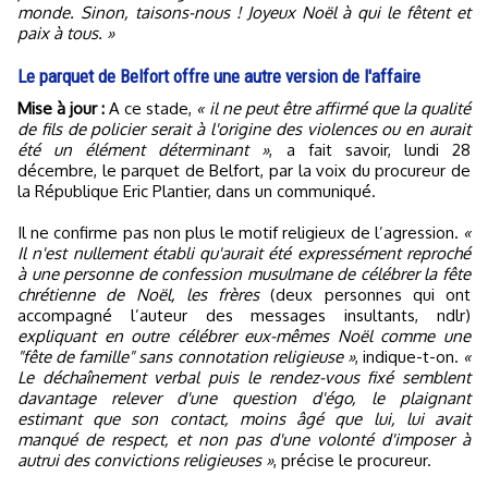
monde. Sinon, taisons-nous ! Joyeux Noël à qui le fêtent et
paix à tous. »
Le parquet de Belfort offre une autre version de l'affaire
Mise à jour :
A ce stade,
« il ne peut être affirmé que la qualité
de fils de policier serait à l'origine des violences ou en aurait
été un élément déterminant »
, a fait savoir, lundi 28
décembre, le parquet de Belfort, par la voix du procureur de
la République Eric Plantier, dans un communiqué.
Il ne confirme pas non plus le motif religieux de l’agression.
«
Il n'est nullement établi qu'aurait été expressément reproché
à une personne de confession musulmane de célébrer la fête
chrétienne de Noël, les frères
(deux personnes qui ont
accompagné l’auteur des messages insultants, ndlr)
expliquant en outre célébrer eux-mêmes Noël comme une
"fête de famille" sans connotation religieuse »
, indique-t-on.
«
Le déchaînement verbal puis le rendez-vous fixé semblent
davantage relever d'une question d'égo, le plaignant
estimant que son contact, moins âgé que lui, lui avait
manqué de respect, et non pas d'une volonté d'imposer à
autrui des convictions religieuses »
, précise le procureur.