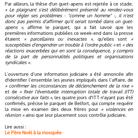
Par ailleurs, la thèse d'un guet-apens est rejetée à ce stade.
« Le plaignant s'est délibérément présenté au rendez-vous
pour régler ses problèmes - "comme un homme" -, il n'est
donc pas permis d'affirmer qu'il serait tombé dans un guet-
apens »
, affirme le parquet, qui a fait savoir que les
premières informations publiées ce week-end dans la presse
étaient
« parcellaires ou inexactes »
, qu'elles sont
«
susceptibles d'engendrer un trouble à l'ordre public »
et
« des
réactions exacerbées qui en sont la conséquence, y compris
de la part de personnalités politiques et organisations
syndicales »
.
L’ouverture d’une information judiciaire a été annoncée afin
d'identifier l’ensemble les jeunes impliqués dans l’affaire, de
« confirmer les circonstances de déclenchement de la rixe »
et de
« fixer l'éventuelle interruption totale de travail (ITT)
consécutive aux faits »
, les quatre jours d'ITT n'ayant pas été
confirmés, précise le parquet de Belfort, qui compte requérir
la mise en examen des deux frères pour
« violences en
réunion »
ainsi que leur placement sous contrôle judiciaire.
Lire aussi :
Le Père Noël à la mosquée