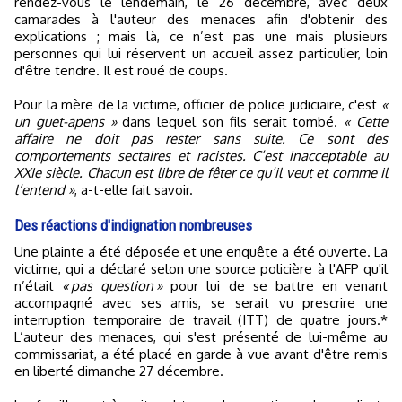
rendez-vous le lendemain, le 26 décembre, avec deux
camarades à l'auteur des menaces afin d'obtenir des
explications ; mais là, ce n’est pas une mais plusieurs
personnes qui lui réservent un accueil assez particulier, loin
d'être tendre. Il est roué de coups.
Pour la mère de la victime, officier de police judiciaire, c'est
«
un guet-apens »
dans lequel son fils serait tombé.
« Cette
affaire ne doit pas rester sans suite. Ce sont des
comportements sectaires et racistes. C’est inacceptable au
XXIe siècle. Chacun est libre de fêter ce qu’il veut et comme il
l’entend »
, a-t-elle fait savoir.
Des réactions d'indignation nombreuses
Une plainte a été déposée et une enquête a été ouverte. La
victime, qui a déclaré selon une source policière à l'AFP qu'il
n’était
« pas question »
pour lui de se battre en venant
accompagné avec ses amis, se serait vu prescrire une
interruption temporaire de travail (ITT) de quatre jours.*
L’auteur des menaces, qui s'est présenté de lui-même au
commissariat, a été placé en garde à vue avant d'être remis
en liberté dimanche 27 décembre.