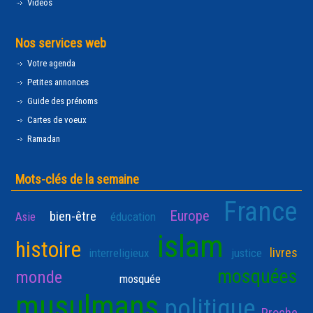
Vidéos
Nos services web
Votre agenda
Petites annonces
Guide des prénoms
Cartes de voeux
Ramadan
Mots-clés de la semaine
France
Europe
bien-être
Asie
éducation
islam
histoire
livres
interreligieux
justice
mosquées
monde
mosquée
musulmans
politique