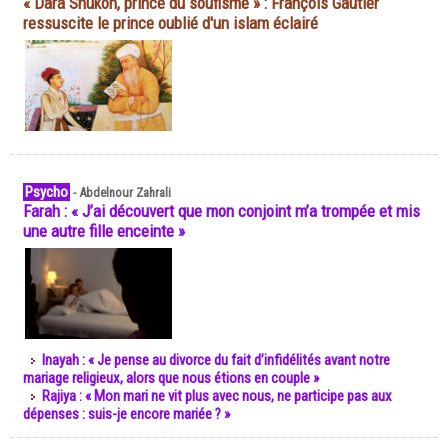
« Dara Shukoh, prince du soufisme » : François Gautier
ressuscite le prince oublié d'un islam éclairé
Psycho
-
Abdelnour Zahrali
Farah : « J’ai découvert que mon conjoint m’a trompée et mis
une autre fille enceinte »
Inayah : « Je pense au divorce du fait d’infidélités avant notre
mariage religieux, alors que nous étions en couple »
Rajiya : « Mon mari ne vit plus avec nous, ne participe pas aux
dépenses : suis-je encore mariée ? »