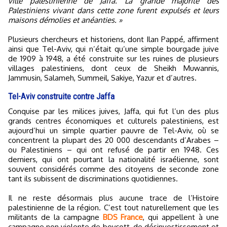
ville palestinienne de Jaffa. La grande majorité des
Palestiniens vivant dans cette zone furent expulsés et leurs
maisons démolies et anéanties. »
Plusieurs chercheurs et historiens, dont Ilan Pappé, affirment
ainsi que Tel-Aviv, qui n’était qu’une simple bourgade juive
de 1909 à 1948, a été construite sur les ruines de plusieurs
villages palestiniens, dont ceux de Sheikh Muwannis,
Jammusin, Salameh, Summeil, Sakiye, Yazur et d’autres.
Tel-Aviv construite contre Jaffa
Conquise par les milices juives, Jaffa, qui fut l’un des plus
grands centres économiques et culturels palestiniens, est
aujourd’hui un simple quartier pauvre de Tel-Aviv, où se
concentrent la plupart des 20 000 descendants d’Arabes –
ou Palestiniens – qui ont refusé de partir en 1948. Ces
derniers, qui ont pourtant la nationalité israélienne, sont
souvent considérés comme des citoyens de seconde zone
tant ils subissent de discriminations quotidiennes.
Il ne reste désormais plus aucune trace de l’Histoire
palestinienne de la région. C’est tout naturellement que les
militants de la campagne
BDS France
, qui appellent à une
campagne non violente de boycott, de désinvestissement et