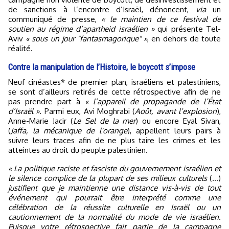
de sanctions à l’encontre d’Israël, dénoncent,
via
un
communiqué de presse,
« le maintien de ce festival de
soutien au régime d’apartheid israélien »
qui présente Tel-
Aviv
« sous un jour "fantasmagorique" »
, en dehors de toute
réalité.
Contre la manipulation de l’Histoire, le boycott s’impose
Neuf cinéastes* de premier plan, israéliens et palestiniens,
se sont d’ailleurs retirés de cette rétrospective afin de ne
pas prendre part à
« l’appareil de propagande de l’État
d’Israël »
. Parmi eux, Avi Moghrabi (
Août, avant l’explosion
),
Anne-Marie Jacir (
Le Sel de la mer
) ou encore Eyal Sivan,
(
Jaffa, la mécanique de l'orange
), appellent leurs pairs à
suivre leurs traces afin de ne plus taire les crimes et les
atteintes au droit du peuple palestinien.
« La politique raciste et fasciste du gouvernement israélien et
le silence complice de la plupart de ses milieux culturels
(…)
justifient que je maintienne une distance vis-à-vis de tout
événement qui pourrait être interprété comme une
célébration de la réussite culturelle en Israël ou un
cautionnement de la normalité du mode de vie israélien.
Puisque votre rétrospective fait partie de la campagne