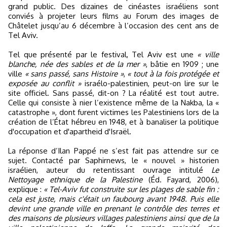
grand public. Des dizaines de cinéastes israéliens sont
conviés à projeter leurs films au Forum des images de
Châtelet jusqu’au 6 décembre à l’occasion des cent ans de
Tel Aviv.
Tel que présenté par le festival, Tel Aviv est une
« ville
blanche, née des sables et de la mer »
, bâtie en 1909 ; une
ville
« sans passé, sans Histoire »
,
« tout à la fois protégée et
exposée au conflit »
israélo-palestinien, peut-on lire sur le
site officiel. Sans passé, dit-on ? La réalité est tout autre.
Celle qui consiste à nier l’existence même de la Nakba, la «
catastrophe », dont furent victimes les Palestiniens lors de la
création de l’État hébreu en 1948, et à banaliser la politique
d'occupation et d'apartheid d'Israël.
La réponse d’Ilan Pappé ne s’est fait pas attendre sur ce
sujet. Contacté par Saphirnews, le « nouvel » historien
israélien, auteur du retentissant ouvrage intitulé
Le
Nettoyage ethnique de la Palestine
(Éd. Fayard, 2006),
explique :
« Tel-Aviv fut construite sur les plages de sable fin :
cela est juste, mais c'était un faubourg avant 1948. Puis elle
devint une grande ville en prenant le contrôle des terres et
des maisons de plusieurs villages palestiniens ainsi que de la