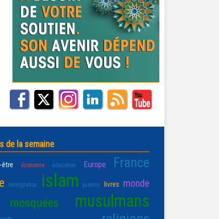
s de la semaine
France
Europe
-être
économie
éducation
islam
e
monde
livres
justice
immigration
musulmans
mosquées