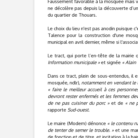
Faussement favorable à la mosquée mais vr
ne décolère pas depuis la découverte d’un
du quartier de Thouars.
Le choix du lieu n'est pas anodin puisque c
Talence pour la construction d'une mos
municipal en avril dernier, même si l'associ
Le tract, qui porte l’en-tête de la mairie q
Information municipale »
et signée
« Alain
Dans ce tract, plein de sous-entendus, il 
mosquée, ndlr),
notamment en vendant le ter
« faire le meilleur accueil à ces personne
devront rester enfermés et les femmes dev
de ne pas cuisiner du porc »
et de
« ne 
rapporte
Sud-ouest
.
Le maire (Modem) dénonce
« le contenu n
de tenter de semer le trouble. »
et une mani
de fonction et de titre, et incitation à la hai