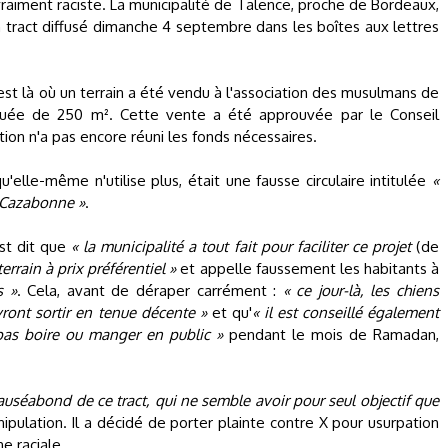
aiment raciste. La municipalité de Talence, proche de Bordeaux,
 tract diffusé dimanche 4 septembre dans les boîtes aux lettres
'est là où un terrain a été vendu à l'association des musulmans de
quée de 250 m². Cette vente a été approuvée par le Conseil
ation n'a pas encore réuni les fonds nécessaires.
u'elle-même n'utilise plus, était une fausse circulaire intitulée
«
 Cazabonne »
.
est dit que
« la municipalité a tout fait pour faciliter ce projet
(de
rain à prix préférentiel »
et appelle faussement les habitants à
s »
. Cela, avant de déraper carrément :
« ce jour-là, les chiens
ront sortir en tenue décente »
et qu'
« il est conseillé également
pas boire ou manger en public »
pendant le mois de Ramadan,
auséabond de ce tract, qui ne semble avoir pour seul objectif que
pulation. Il a décidé de porter plainte contre X pour usurpation
ne raciale.