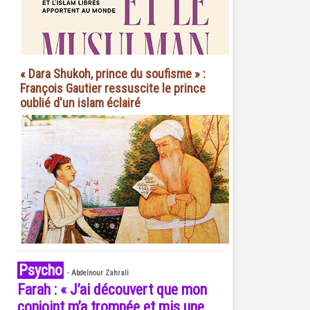
« Dara Shukoh, prince du soufisme » :
François Gautier ressuscite le prince
oublié d'un islam éclairé
Psycho
-
Abdelnour Zahrali
Farah : « J’ai découvert que mon
conjoint m’a trompée et mis une