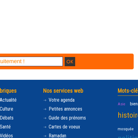
briques
Nos services web
Mots-clé
Actualité
Votre agenda
bien
Asie
Culture
Petites annonces
histoir
Débats
Guide des prénoms
Santé
Cartes de voeux
mosquée
Vidéos
Ramadan