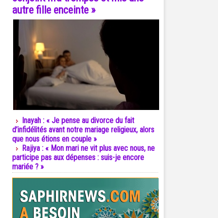
autre fille enceinte »
Inayah : « Je pense au divorce du fait
d’infidélités avant notre mariage religieux, alors
que nous étions en couple »
Rajiya : « Mon mari ne vit plus avec nous, ne
participe pas aux dépenses : suis-je encore
mariée ? »