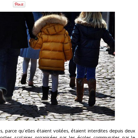
 parce qu’elles étaient voilées, étaient interdites depuis deux
orties scolaires organisées par les écoles communales par le