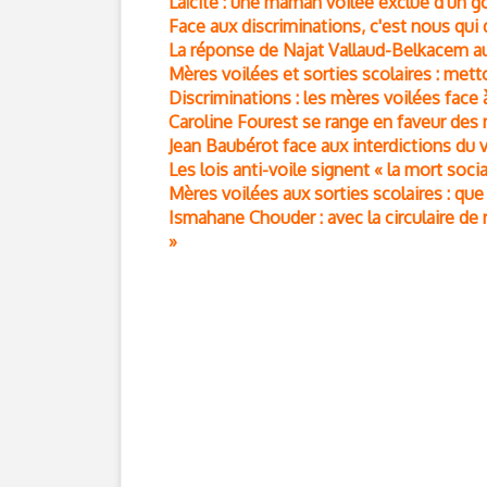
Laïcité : une maman voilée exclue d'un g
Face aux discriminations, c'est nous qui 
La réponse de Najat Vallaud-Belkacem a
Mères voilées et sorties scolaires : metto
Discriminations : les mères voilées face 
Caroline Fourest se range en faveur des
Jean Baubérot face aux interdictions du voi
Les lois anti-voile signent « la mort so
Mères voilées aux sorties scolaires : que 
Ismahane Chouder : avec la circulaire de r
»