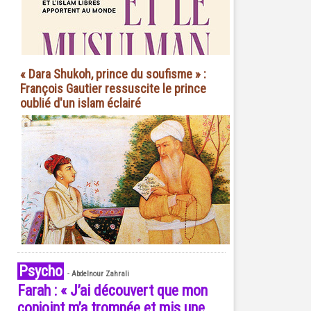
« Dara Shukoh, prince du soufisme » :
François Gautier ressuscite le prince
oublié d'un islam éclairé
Psycho
-
Abdelnour Zahrali
Farah : « J’ai découvert que mon
conjoint m’a trompée et mis une