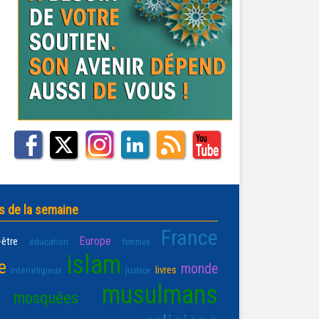
s de la semaine
France
Europe
-être
éducation
femmes
islam
e
monde
livres
interreligieux
justice
musulmans
mosquées