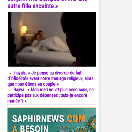
autre fille enceinte »
Inayah : « Je pense au divorce du fait
d’infidélités avant notre mariage religieux, alors
que nous étions en couple »
Rajiya : « Mon mari ne vit plus avec nous, ne
participe pas aux dépenses : suis-je encore
mariée ? »