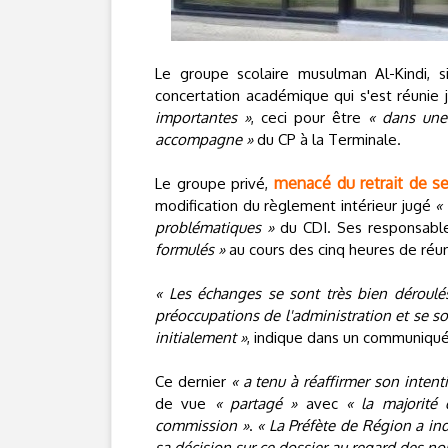
Le groupe scolaire musulman Al-Kindi, si
concertation académique qui s'est réunie
importantes »
, ceci pour être
« dans une
accompagne »
du CP à la Terminale.
menacé du retrait de se
Le groupe privé,
modification du règlement intérieur jugé
«
problématiques »
du CDI. Ses responsable
formulés »
au cours des cinq heures de réun
« Les échanges se sont très bien déroulé
préoccupations de l'administration et se so
initialement »
, indique dans un communiqué 
Ce dernier
« a tenu à réaffirmer son intent
de vue
« partagé »
avec
« la majorité 
commission »
.
« La Préfète de Région a in
sa décision sur ce dossier au regard des n