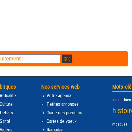
briques
Nos services web
Mots-clé
Actualité
Votre agenda
bien
Asie
Culture
Petites annonces
histoir
Débats
Guide des prénoms
Santé
Cartes de voeux
mosquée
Vidéos
Ramadan