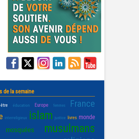
s de la semaine
France
Europe
-être
éducation
femmes
islam
e
monde
livres
interreligieux
justice
musulmans
mosquées