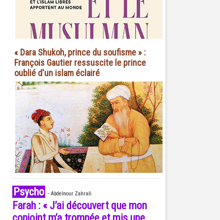
« Dara Shukoh, prince du soufisme » :
François Gautier ressuscite le prince
oublié d'un islam éclairé
Psycho
-
Abdelnour Zahrali
Farah : « J’ai découvert que mon
conjoint m’a trompée et mis une