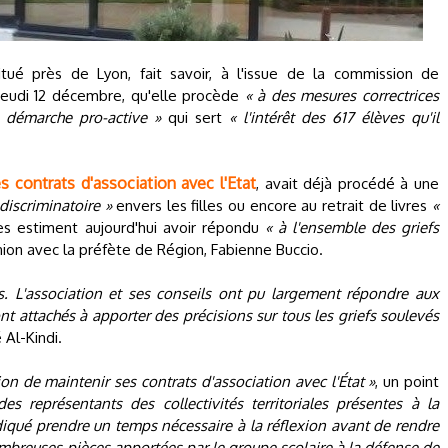
tué près de Lyon, fait savoir, à l'issue de la commission de
 jeudi 12 décembre, qu'elle procède
« à des mesures correctrices
 démarche pro-active »
qui sert
« l'intérêt des 617 élèves qu'il
s contrats d'association avec l'Etat
, avait déjà procédé à une
 discriminatoire »
envers les filles ou encore au retrait de livres
«
s estiment aujourd'hui avoir répondu
« à l'ensemble des griefs
ion avec la préfète de Région, Fabienne Buccio.
s. L'association et ses conseils ont pu largement répondre aux
nt attachés à apporter des précisions sur tous les griefs soulevés
Al-Kindi.
ion de maintenir ses contrats d'association avec l'État »
, un point
des représentants des collectivités territoriales présentes à la
diqué prendre un temps nécessaire à la réflexion avant de rendre
ombreuses pièces apportées par le groupe scolaire à la défense de