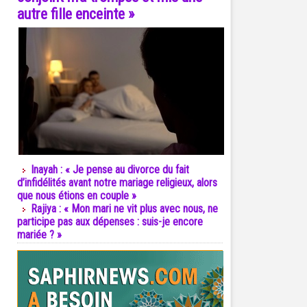
autre fille enceinte »
Inayah : « Je pense au divorce du fait
d’infidélités avant notre mariage religieux, alors
que nous étions en couple »
Rajiya : « Mon mari ne vit plus avec nous, ne
participe pas aux dépenses : suis-je encore
mariée ? »