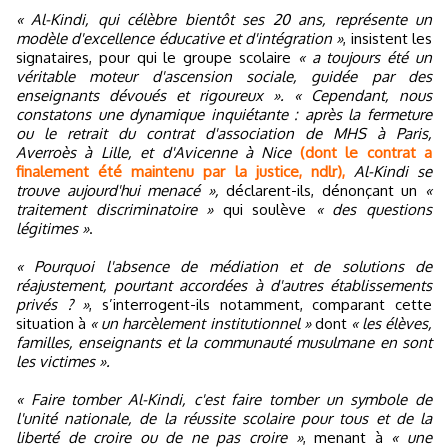
« Al-Kindi, qui célèbre bientôt ses 20 ans, représente un
modèle d'excellence éducative et d'intégration »
, insistent les
signataires, pour qui le groupe scolaire
« a toujours été un
véritable moteur d'ascension sociale, guidée par des
enseignants dévoués et rigoureux ». « Cependant, nous
constatons une dynamique inquiétante : après la fermeture
ou le retrait du contrat d'association de MHS à Paris,
Averroès à Lille, et d'Avicenne à Nice
(dont le contrat a
finalement été maintenu par la justice, ndlr),
Al-Kindi se
trouve aujourd'hui menacé »,
déclarent-ils, dénonçant un
«
traitement discriminatoire »
qui soulève
« des questions
légitimes »
.
« Pourquoi l'absence de médiation et de solutions de
réajustement, pourtant accordées à d'autres établissements
privés ? »
, s’interrogent-ils notamment, comparant cette
situation à
« un harcèlement institutionnel »
dont
« les élèves,
familles, enseignants et la communauté musulmane en sont
les victimes ».
« Faire tomber Al-Kindi, c'est faire tomber un symbole de
l'unité nationale, de la réussite scolaire pour tous et de la
liberté de croire ou de ne pas croire »
, menant à
« une