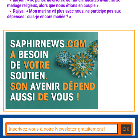
Inayah : « Je pense au divorce du fait d’infidélités avant notre
mariage religieux, alors que nous étions en couple »
Rajiya : « Mon mari ne vit plus avec nous, ne participe pas aux
dépenses : suis-je encore mariée ? »