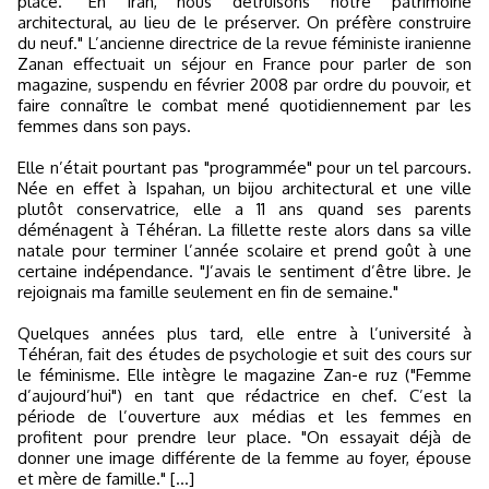
place. "En Iran, nous détruisons notre patrimoine
architectural, au lieu de le préserver. On préfère construire
du neuf." L’ancienne directrice de la revue féministe iranienne
Zanan effectuait un séjour en France pour parler de son
magazine, suspendu en février 2008 par ordre du pouvoir, et
faire connaître le combat mené quotidiennement par les
femmes dans son pays.
Elle n’était pourtant pas "programmée" pour un tel parcours.
Née en effet à Ispahan, un bijou architectural et une ville
plutôt conservatrice, elle a 11 ans quand ses parents
déménagent à Téhéran. La fillette reste alors dans sa ville
natale pour terminer l’année scolaire et prend goût à une
certaine indépendance. "J’avais le sentiment d’être libre. Je
rejoignais ma famille seulement en fin de semaine."
Quelques années plus tard, elle entre à l’université à
Téhéran, fait des études de psychologie et suit des cours sur
le féminisme. Elle intègre le magazine Zan-e ruz ("Femme
d’aujourd’hui") en tant que rédactrice en chef. C’est la
période de l’ouverture aux médias et les femmes en
profitent pour prendre leur place. "On essayait déjà de
donner une image différente de la femme au foyer, épouse
et mère de famille." [...]