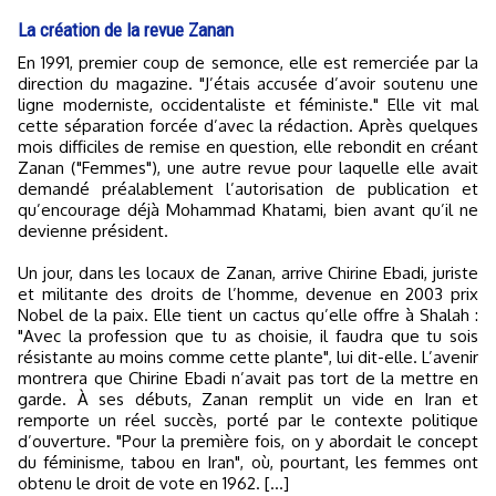
La création de la revue Zanan
En 1991, premier coup de semonce, elle est remerciée par la
direction du magazine. "J’étais accusée d’avoir soutenu une
ligne moderniste, occidentaliste et féministe." Elle vit mal
cette séparation forcée d’avec la rédaction. Après quelques
mois difficiles de remise en question, elle rebondit en créant
Zanan ("Femmes"), une autre revue pour laquelle elle avait
demandé préalablement l’autorisation de publication et
qu’encourage déjà Mohammad Khatami, bien avant qu’il ne
devienne président.
Un jour, dans les locaux de Zanan, arrive Chirine Ebadi, juriste
et militante des droits de l’homme, devenue en 2003 prix
Nobel de la paix. Elle tient un cactus qu’elle offre à Shalah :
"Avec la profession que tu as choisie, il faudra que tu sois
résistante au moins comme cette plante", lui dit-elle. L’avenir
montrera que Chirine Ebadi n’avait pas tort de la mettre en
garde. À ses débuts, Zanan remplit un vide en Iran et
remporte un réel succès, porté par le contexte politique
d’ouverture. "Pour la première fois, on y abordait le concept
du féminisme, tabou en Iran", où, pourtant, les femmes ont
obtenu le droit de vote en 1962. [...]