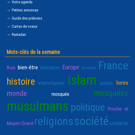
Votre agenda
Petites annonces
Guide des prénoms
Cartes de voeux
Ramadan
Mots-clés de la semaine
France
Europe
bien-être
Asie
éducation
femmes
islam
histoire
livres
interreligieux
justice
mosquées
monde
mosquée
musulmans
politique
Proche et
société
religions
Moyen-Orient
solidarité