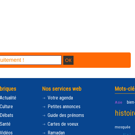
briques
Nos services web
Mots-clé
Actualité
Votre agenda
bien
Asie
Culture
Petites annonces
histoir
Débats
Guide des prénoms
Santé
Cartes de voeux
mosquée
Vidéos
Ramadan