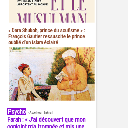
« Dara Shukoh, prince du soufisme » :
François Gautier ressuscite le prince
oublié d'un islam éclairé
Psycho
-
Abdelnour Zahrali
Farah : « J’ai découvert que mon
conjoint m’a trompée et mis une