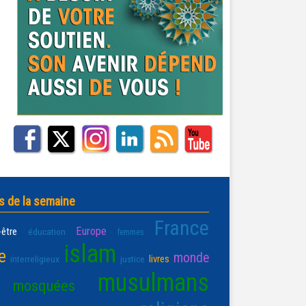
s de la semaine
France
Europe
-être
éducation
femmes
islam
e
monde
livres
interreligieux
justice
musulmans
mosquées