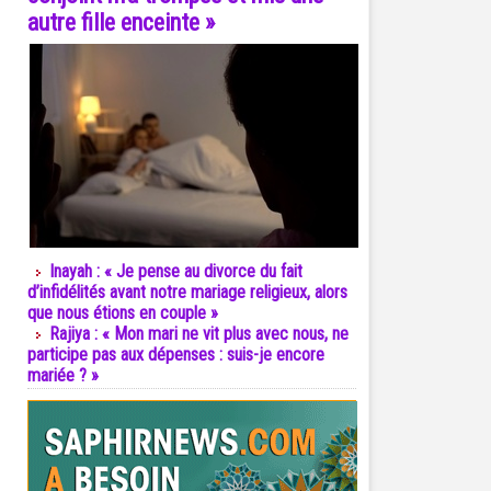
autre fille enceinte »
Inayah : « Je pense au divorce du fait
d’infidélités avant notre mariage religieux, alors
que nous étions en couple »
Rajiya : « Mon mari ne vit plus avec nous, ne
participe pas aux dépenses : suis-je encore
mariée ? »