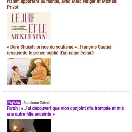
l'islam apportent au monde, avec Marc Neiger et Michaël
Privot
« Dara Shukoh, prince du soufisme » : François Gautier
ressuscite le prince oublié d'un islam éclairé
Psycho
-
Abdelnour Zahrali
Farah : « J’ai découvert que mon conjoint m’a trompée et mis
une autre fille enceinte »