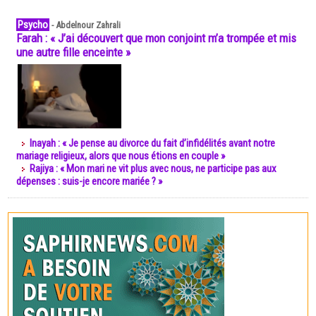
Psycho
-
Abdelnour Zahrali
Farah : « J’ai découvert que mon conjoint m’a trompée et mis
une autre fille enceinte »
Inayah : « Je pense au divorce du fait d’infidélités avant notre
mariage religieux, alors que nous étions en couple »
Rajiya : « Mon mari ne vit plus avec nous, ne participe pas aux
dépenses : suis-je encore mariée ? »