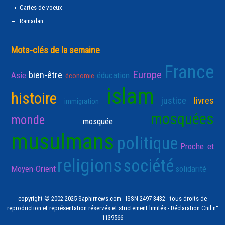
Cartes de voeux
Ramadan
Mots-clés de la semaine
France
Europe
bien-être
Asie
éducation
économie
islam
histoire
justice
livres
immigration
mosquées
monde
mosquée
musulmans
politique
Proche et
religions
société
Moyen-Orient
solidarité
copyright © 2002-2025 Saphirnews.com - ISSN 2497-3432 - tous droits de
reproduction et représentation réservés et strictement limités - Déclaration Cnil n°
1139566