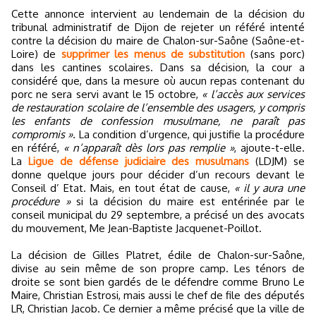
Cette annonce intervient au lendemain de la décision du
tribunal administratif de Dijon de rejeter un référé intenté
contre la décision du maire de Chalon-sur-Saône (Saône-et-
Loire) de
supprimer les menus de substitution
(sans porc)
dans les cantines scolaires. Dans sa décision, la cour a
considéré que, dans la mesure où aucun repas contenant du
porc ne sera servi avant le 15 octobre,
« l’accès aux services
de restauration scolaire de l’ensemble des usagers, y compris
les enfants de confession musulmane, ne paraît pas
compromis ».
La condition d’urgence, qui justifie la procédure
en référé,
« n’apparaît dès lors pas remplie »
, ajoute-t-elle.
La
Ligue de défense judiciaire des musulmans
(LDJM) se
donne quelque jours pour décider d’un recours devant le
Conseil d’ Etat. Mais, en tout état de cause,
« il y aura une
procédure »
si la décision du maire est entérinée par le
conseil municipal du 29 septembre, a précisé un des avocats
du mouvement, Me Jean-Baptiste Jacquenet-Poillot.
La décision de Gilles Platret, édile de Chalon-sur-Saône,
divise au sein même de son propre camp. Les ténors de
droite se sont bien gardés de le défendre comme Bruno Le
Maire, Christian Estrosi, mais aussi le chef de file des députés
LR, Christian Jacob. Ce dernier a même précisé que la ville de