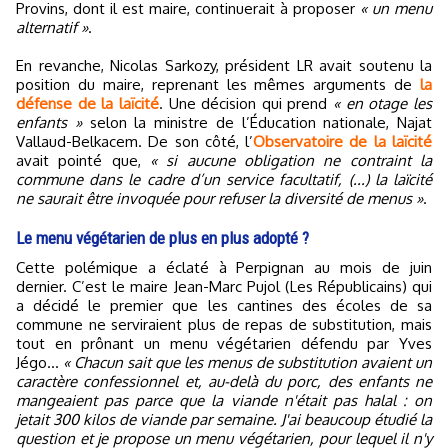
Provins, dont il est maire, continuerait à proposer
« un menu
alternatif »
.
En revanche, Nicolas Sarkozy, président LR avait soutenu la
position du maire, reprenant les mêmes arguments de
la
défense de la laïcité
. Une décision qui prend
« en otage les
enfants »
selon la ministre de l’Éducation nationale, Najat
Vallaud-Belkacem. De son côté, l’
Observatoire de la laïcité
avait pointé que,
« si aucune obligation ne contraint la
commune dans le cadre d’un service facultatif, (...) la laïcité
ne saurait être invoquée pour refuser la diversité de menus »
.
Le menu végétarien de plus en plus adopté ?
Cette polémique a éclaté à Perpignan au mois de juin
dernier. C’est le maire Jean-Marc Pujol (Les Républicains) qui
a décidé le premier que les cantines des écoles de sa
commune ne serviraient plus de repas de substitution, mais
tout en prônant un menu végétarien défendu par Yves
Jégo...
« Chacun sait que les menus de substitution avaient un
caractère confessionnel et, au-delà du porc, des enfants ne
mangeaient pas parce que la viande n'était pas halal : on
jetait 300 kilos de viande par semaine. J'ai beaucoup étudié la
question et je propose un menu végétarien, pour lequel il n'y