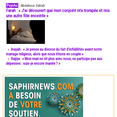
Psycho
-
Abdelnour Zahrali
Farah : « J’ai découvert que mon conjoint m’a trompée et mis
une autre fille enceinte »
Inayah : « Je pense au divorce du fait d’infidélités avant notre
mariage religieux, alors que nous étions en couple »
Rajiya : « Mon mari ne vit plus avec nous, ne participe pas aux
dépenses : suis-je encore mariée ? »