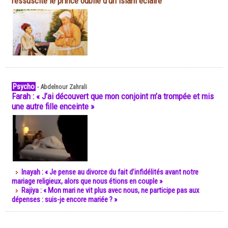
ressuscite le prince oublié d'un islam éclairé
Psycho
-
Abdelnour Zahrali
Farah : « J’ai découvert que mon conjoint m’a trompée et mis
une autre fille enceinte »
Inayah : « Je pense au divorce du fait d’infidélités avant notre
mariage religieux, alors que nous étions en couple »
Rajiya : « Mon mari ne vit plus avec nous, ne participe pas aux
dépenses : suis-je encore mariée ? »